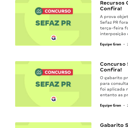
Recursos 
Confira!
A prova obje
Sefaz PR for
terça-feira f
interposição 
Equipe Gran
•
2
Concurso S
Confira!
O gabarito pr
para consulta
foi aplicada
entanto as p
Equipe Gran
•
2
Gabarito S