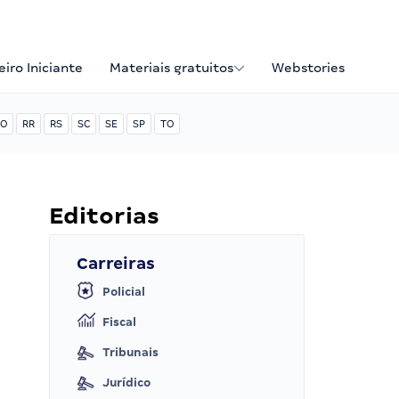
iro Iniciante
Materiais gratuitos
Webstories
O
RR
RS
SC
SE
SP
TO
Editorias
Carreiras
Policial
Fiscal
Tribunais
Jurídico