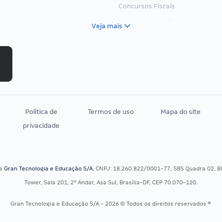
Concursos Fiscais
Concursos Jurídicos
Veja mais
Concursos Militares
Concursos Policiais
Concursos Saúde
Concursos Tribunais
Residência Multiprofissional
Política de
Termos de uso
Mapa do site
privacidade
sa
Gran Tecnologia e Educação S/A
, CNPJ: 18.260.822/0001-77, SBS Quadra 02, Blo
Tower, Sala 201, 2º Andar, Asa Sul, Brasília-DF, CEP 70.070-120.
Gran Tecnologia e Educação S/A - 2026 © Todos os direitos reservados ®