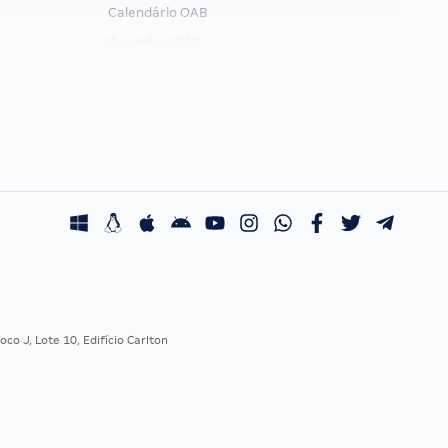
Calendário OAB
Questões OAB
Recursos OAB
Exame de Ordem
co J, Lote 10, Edifício Carlton