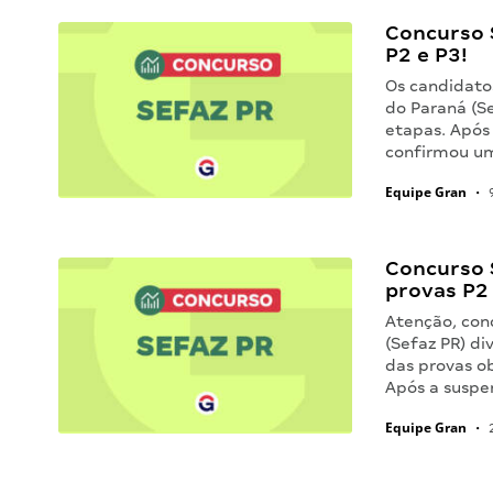
Concurso S
P2 e P3!
Os candidato
do Paraná (S
etapas. Após
confirmou u
Equipe Gran
•
9
Concurso S
provas P2 
Atenção, con
(Sefaz PR) di
das provas ob
Após a suspe
Equipe Gran
•
2