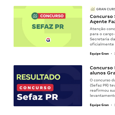
GRAN CURS
Concurso S
Agente Fa
Atenção concu
para o cargo
Secretaria d
oficialmente
Equipe Gran
•
1
Concurso 
alunos Gr
O concurso d
(Sefaz PR) te
reafirmou su
levantamento
Equipe Gran
•
3