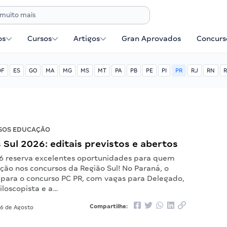
os
Cursos
Artigos
Gran Aprovados
Concurse
DF
ES
GO
MA
MG
MS
MT
PA
PB
PE
PI
PR
RJ
RN
R
SOS EDUCAÇÃO
Sul 2026: editais previstos e abertos
6 reserva excelentes oportunidades para quem
ção nos concursos da Região Sul! No Paraná, o
 para o concurso PC PR, com vagas para Delegado,
iloscopista e a…
Compartilhe:
6 de Agosto