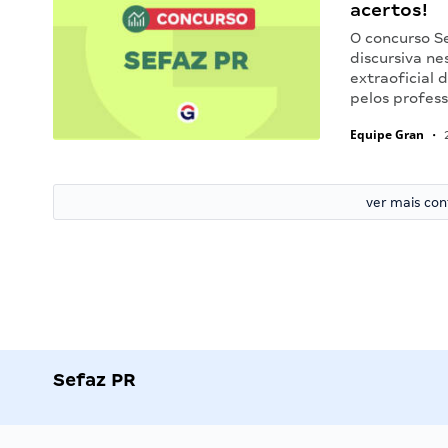
acertos!
O concurso Se
discursiva ne
extraoficial 
pelos profes
Equipe Gran
•
2
ver mais co
Sefaz PR