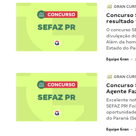
GRAN CURS
Concurso 
resultado 
O concurso S
divulgação do
Além da homo
Estado do P
Equipe Gran
•
2
GRAN CURS
Concurso 
Agente Fa
Excelente no
SEFAZ PR! Fo
oportunidade
do Paraná (Se
Equipe Gran
•
2