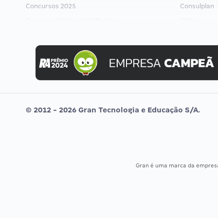
Concursos 2025
Consulplan
Concurso Nacional Unificado
FCC
Concurso Ibama
FGV
Concurso MPU
Idecan
Editais publicados
Selecon
Uniase
Vunesp
© 2012 - 2026 Gran Tecnologia e Educação S/A.
Gran é uma marca da empre