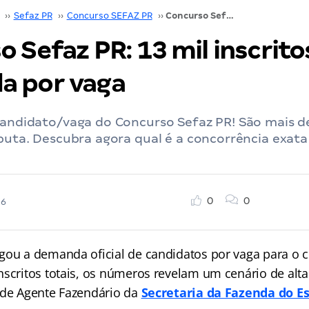
››
Sefaz PR
››
Concurso SEFAZ PR
››
Concurso Sefaz PR: 13 mil inscritos! Veja demanda por vaga
 Sefaz PR: 13 mil inscrito
 por vaga
candidato/vaga do Concurso Sefaz PR! São mais d
sputa. Descubra agora qual é a concorrência exata
0
0
26
gou a demanda oficial de candidatos por vaga para o 
nscritos totais, os números revelam um cenário de alt
 de Agente Fazendário da
Secretaria da Fazenda do E