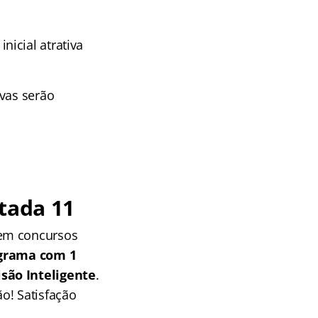
icial atrativa
ivas serão
tada 11
 em concursos
grama com 1
isão Inteligente
.
o! Satisfação