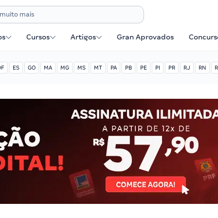
os
Cursos
Artigos
Gran Aprovados
Concurse
DF
ES
GO
MA
MG
MS
MT
PA
PB
PE
PI
PR
RJ
RN
R