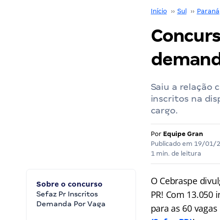
Início
››
Sul
››
Paraná
Concurso
demanda
Saiu a relação 
inscritos na di
cargo.
Por
Equipe Gran
Publicado em
19/01/
1 min. de leitura
O Cebraspe divul
Sobre o concurso
PR! Com 13.050 i
Sefaz Pr Inscritos
Demanda Por Vaga
para as 60 vagas