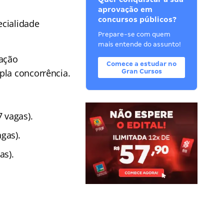
aprovação em
concursos públicos?
ecialidade
Prepare-se com quem
mais entende do assunto!
ação
Comece a estudar no
pla concorrência.
Gran Cursos
 vagas).
gas).
as).