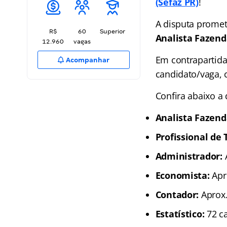
(Sefaz PR)
!
A disputa promet
R$
60
Superior
Analista Fazend
12.960
vagas
Em contrapartida
Acompanhar
candidato/vaga, 
Confira abaixo a
Analista Fazend
Profissional de T
Administrador:
A
Economista:
Apro
Contador:
Aprox.
Estatístico:
72 ca