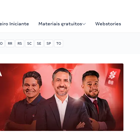
iro Iniciante
Materiais gratuitos
Webstories
O
RR
RS
SC
SE
SP
TO