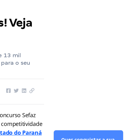
s! Veja
e 13 mil
 para o seu
concurso Sefaz
a competitividade
stado do Paraná
Quer conquistar a sua