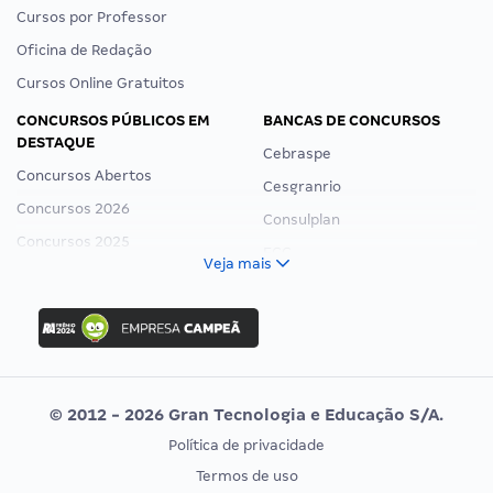
Cursos por Professor
Oficina de Redação
Cursos Online Gratuitos
CONCURSOS PÚBLICOS EM
BANCAS DE CONCURSOS
DESTAQUE
Cebraspe
Concursos Abertos
Cesgranrio
Concursos 2026
Consulplan
Concursos 2025
FCC
Veja mais
Concurso Nacional Unificado
FGV
Concurso Ibama
Idecan
Concurso MPU
Selecon
Editais publicados
Uniase
© 2012 - 2026 Gran Tecnologia e Educação S/A.
Vunesp
Política de privacidade
CONCURSOS POR PROFISSÃO
EXAME DE ORDEM
Termos de uso
Concursos Administrativos
OAB