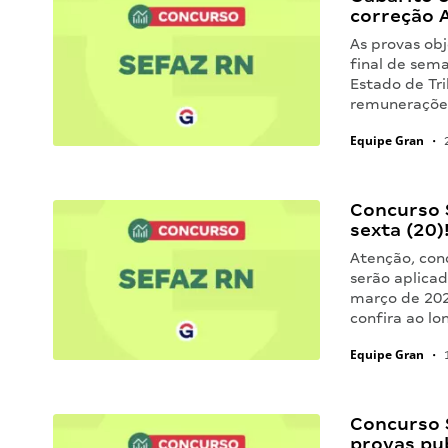
correção 
As provas obj
final de sema
Estado de Tr
remunerações
Equipe Gran
•
2
Concurso 
sexta (20)
Atenção, conc
serão aplicad
março de 202
confira ao l
Equipe Gran
•
1
Concurso 
provas pu