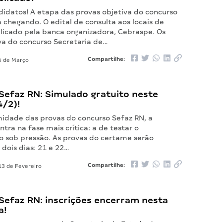
didatos! A etapa das provas objetiva do concurso
 chegando. O edital de consulta aos locais de
blicado pela banca organizadora, Cebraspe. Os
va do concurso Secretaria de…
Compartilhe:
 de Março
Sefaz RN: Simulado gratuito neste
4/2)!
idade das provas do concurso Sefaz RN, a
tra na fase mais crítica: a de testar o
 sob pressão. As provas do certame serão
dois dias: 21 e 22…
Compartilhe:
3 de Fevereiro
Sefaz RN: inscrições encerram nesta
a!