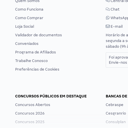
Quem Somos
Central d
Como Funciona
Chat
Como Comprar
WhatsAp
Loja Social
E-mail
Validador de documentos
Horário de 
segunda a s
Conveniados
sábado (9h 
Programa de Afiliados
Foi aprov
Trabalhe Conosco
Envie-nos 
Preferências de Cookies
CONCURSOS PÚBLICOS EM DESTAQUE
BANCAS DE
Concursos Abertos
Cebraspe
Concursos 2026
Cesgranrio
Concursos 2025
Consulplan