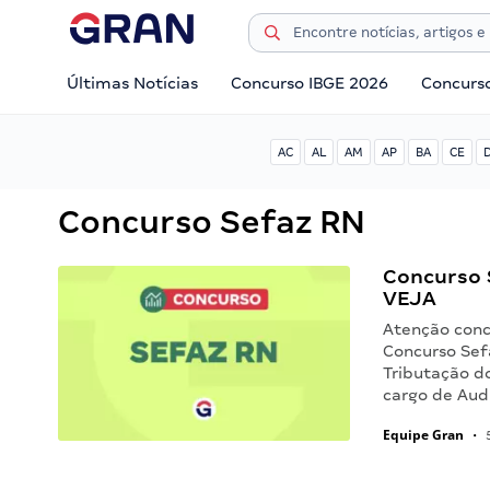
Últimas Notícias
Concurso IBGE 2026
Concurs
AC
AL
AM
AP
BA
CE
Concurso Sefaz RN
Concurso 
VEJA
Atenção concu
Concurso Sef
Tributação d
cargo de Audi
Equipe Gran
•
5