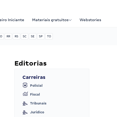
iro Iniciante
Materiais gratuitos
Webstories
O
RR
RS
SC
SE
SP
TO
Editorias
Carreiras
Policial
Fiscal
Tribunais
Jurídico