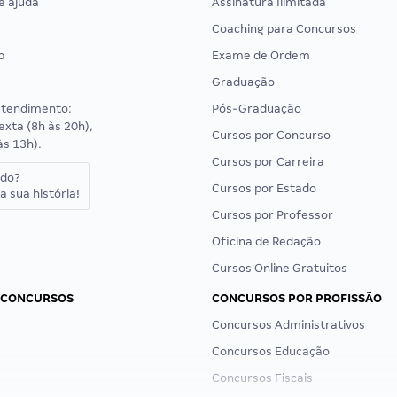
e ajuda
Assinatura Ilimitada
Coaching para Concursos
p
Exame de Ordem
Graduação
atendimento:
Pós-Graduação
exta (8h às 20h),
Cursos por Concurso
às 13h).
Cursos por Carreira
ado?
Cursos por Estado
a sua história!
Cursos por Professor
Oficina de Redação
Cursos Online Gratuitos
 CONCURSOS
CONCURSOS POR PROFISSÃO
Concursos Administrativos
Concursos Educação
Concursos Fiscais