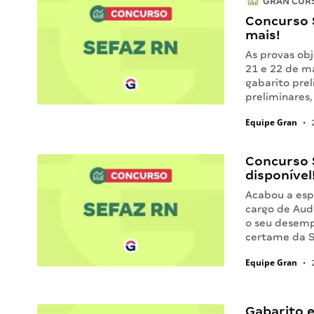
GRAN CURS
Concurso 
mais!
As provas ob
21 e 22 de ma
gabarito prel
preliminares,
Equipe Gran
•
2
Concurso 
disponível
Acabou a espe
cargo de Audi
o seu desemp
certame da S
Equipe Gran
•
2
Gabarito e