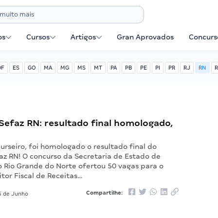
os
Cursos
Artigos
Gran Aprovados
Concurse
DF
ES
GO
MA
MG
MS
MT
PA
PB
PE
PI
PR
RJ
RN
R
Sefaz RN: resultado final homologado,
rseiro, foi homologado o resultado final do
az RN! O concurso da Secretaria de Estado de
o Rio Grande do Norte ofertou 50 vagas para o
tor Fiscal de Receitas…
Compartilhe:
 de Junho