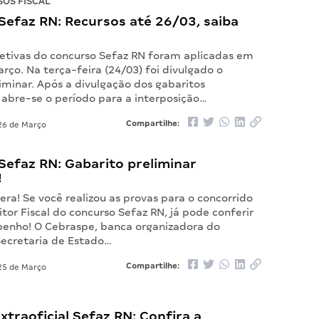
OS FISCAL
Sefaz RN: Recursos até 26/03, saiba
jetivas do concurso Sefaz RN foram aplicadas em
rço. Na terça-feira (24/03) foi divulgado o
iminar. Após a divulgação dos gabaritos
 abre-se o período para a interposição…
Compartilhe:
6 de Março
Sefaz RN: Gabarito preliminar
!
ra! Se você realizou as provas para o concorrido
tor Fiscal do concurso Sefaz RN, já pode conferir
enho! O Cebraspe, banca organizadora do
ecretaria de Estado…
Compartilhe:
5 de Março
xtraoficial Sefaz RN: Confira a