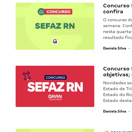
Concurso 
confira
O concurso d
semana. Conf
nesta quarta
resultado fi
Daniela Silva
•
Concurso S
objetivas;
Novidades so
Estado de Tr
Estado do Rio
Estado desta
Daniela Silva
•