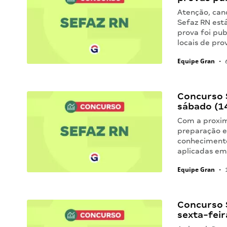
Atenção, can
Sefaz RN está
prova foi pu
locais de pro
Equipe Gran
•
6
Concurso 
sábado (1
Com a proxim
preparação en
conhecimento
aplicadas em 
Equipe Gran
•
1
Concurso 
sexta-feir