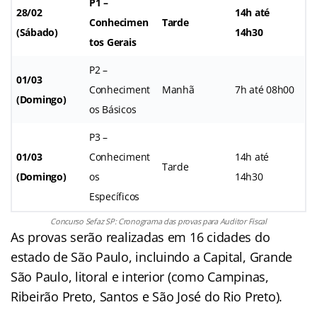
P1 –
28/02
14h até
Conhecimen
Tarde
(Sábado)
14h30
tos Gerais
P2 –
01/03
Conheciment
Manhã
7h até 08h00
(Domingo)
os Básicos
P3 –
01/03
Conheciment
14h até
Tarde
(Domingo)
os
14h30
Específicos
Concurso Sefaz SP: Cronograma das provas para Auditor Fiscal
As provas serão realizadas em 16 cidades do
estado de São Paulo, incluindo a Capital, Grande
São Paulo, litoral e interior (como Campinas,
Ribeirão Preto, Santos e São José do Rio Preto).