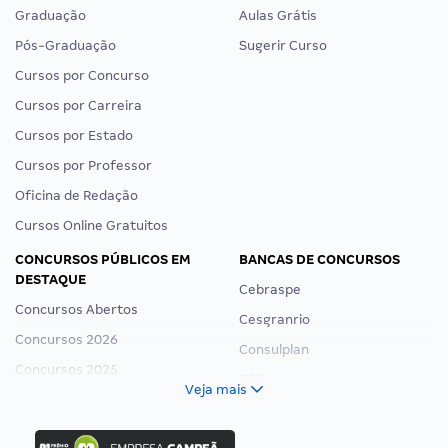
Graduação
Aulas Grátis
Pós-Graduação
Sugerir Curso
Cursos por Concurso
Cursos por Carreira
Cursos por Estado
Cursos por Professor
Oficina de Redação
Cursos Online Gratuitos
CONCURSOS PÚBLICOS EM
BANCAS DE CONCURSOS
DESTAQUE
Cebraspe
Concursos Abertos
Cesgranrio
Concursos 2026
Consulplan
Concursos 2025
FCC
Veja mais
Concurso Nacional Unificado
FGV
Concurso Ibama
Idecan