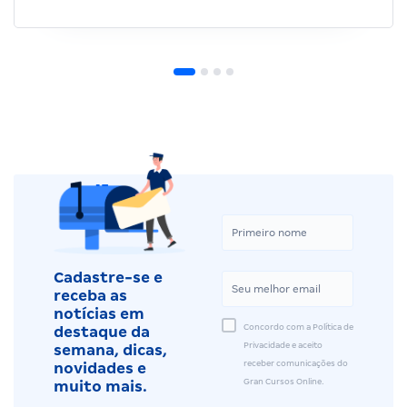
Cadastre-se e
receba as
notícias em
Concordo com a Política de
destaque da
Privacidade e aceito
semana, dicas,
receber comunicações do
novidades e
Gran Cursos Online.
muito mais.