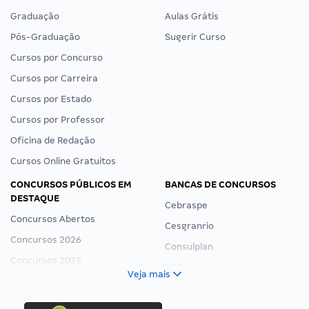
Graduação
Aulas Grátis
Pós-Graduação
Sugerir Curso
Cursos por Concurso
Cursos por Carreira
Cursos por Estado
Cursos por Professor
Oficina de Redação
Cursos Online Gratuitos
CONCURSOS PÚBLICOS EM
BANCAS DE CONCURSOS
DESTAQUE
Cebraspe
Concursos Abertos
Cesgranrio
Concursos 2026
Consulplan
Concursos 2025
FCC
Veja mais
Concurso Nacional Unificado
FGV
Concurso Ibama
Idecan