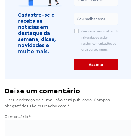
Cadastre-se e
receba as
notícias em
Concordo com a Política de
destaque da
Privacidade e aceito
semana, dicas,
receber comunicações do
novidades e
Gran Cursos Online.
muito mais.
Deixe um comentário
O seu endereço de e-mail não será publicado.
Campos
obrigatórios são marcados com
*
Comentário
*