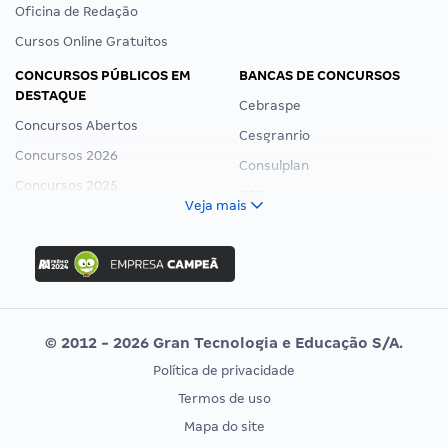
Oficina de Redação
Cursos Online Gratuitos
CONCURSOS PÚBLICOS EM
BANCAS DE CONCURSOS
DESTAQUE
Cebraspe
Concursos Abertos
Cesgranrio
Concursos 2026
Consulplan
Concursos 2025
FCC
Veja mais
Concurso Nacional Unificado
FGV
Concurso Ibama
Idecan
Concurso MPU
Selecon
Editais publicados
Uniase
© 2012 - 2026 Gran Tecnologia e Educação S/A.
Vunesp
Política de privacidade
CONCURSOS POR PROFISSÃO
EXAME DE ORDEM
Termos de uso
Concursos Administrativos
OAB
Mapa do site
Concursos Educação
Prova OAB