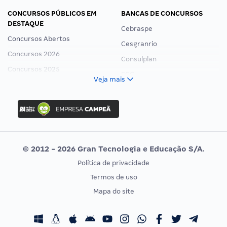
CONCURSOS PÚBLICOS EM
BANCAS DE CONCURSOS
DESTAQUE
Cebraspe
Concursos Abertos
Cesgranrio
Concursos 2026
Consulplan
Concursos 2025
FCC
Veja mais
Concurso Nacional Unificado
FGV
Concurso Ibama
Idecan
Concurso MPU
Selecon
Editais publicados
Uniase
© 2012 - 2026 Gran Tecnologia e Educação S/A.
Vunesp
Política de privacidade
CONCURSOS POR PROFISSÃO
EXAME DE ORDEM
Termos de uso
Concursos Administrativos
OAB
Mapa do site
Concursos Educação
Prova OAB
Concursos Fiscais
Calendário OAB