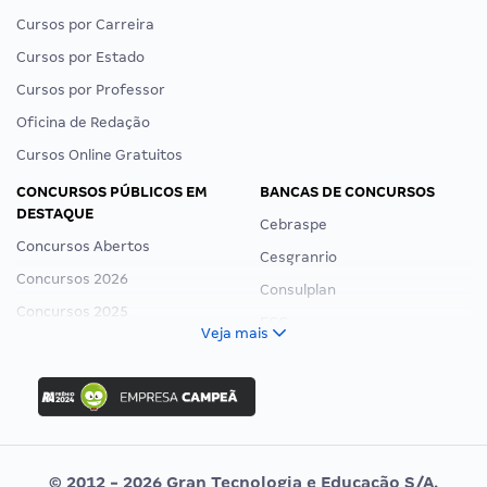
Cursos por Carreira
Cursos por Estado
Cursos por Professor
Oficina de Redação
Cursos Online Gratuitos
CONCURSOS PÚBLICOS EM
BANCAS DE CONCURSOS
DESTAQUE
Cebraspe
Concursos Abertos
Cesgranrio
Concursos 2026
Consulplan
Concursos 2025
FCC
Veja mais
Concurso Nacional Unificado
FGV
Concurso Ibama
Idecan
Concurso MPU
Selecon
Editais publicados
Uniase
© 2012 - 2026 Gran Tecnologia e Educação S/A.
Vunesp