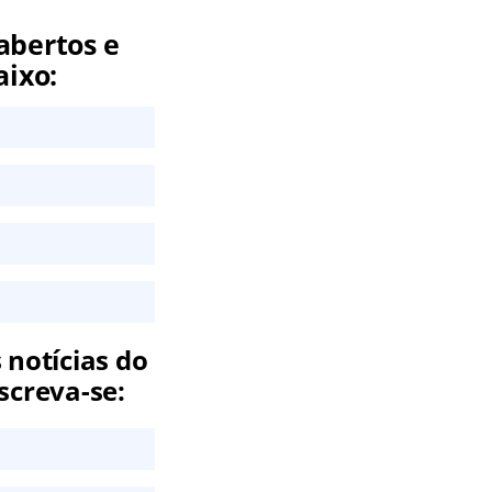
abertos e
aixo:
 notícias do
screva-se: