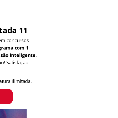
tada 11
 em concursos
grama com 1
isão Inteligente
.
o! Satisfação
tura Ilimitada.