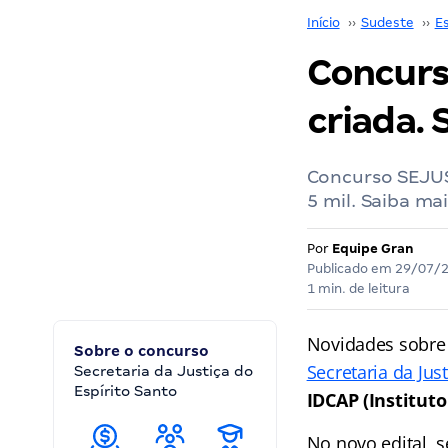
Início
››
Sudeste
››
Es
Concurs
criada. 
Concurso SEJUS 
5 mil. Saiba mai
Por
Equipe Gran
Publicado em
29/07/
1 min. de leitura
Novidades sobre
Sobre o concurso
Secretaria da Jus
Secretaria da Justiça do
Espírito Santo
IDCAP (Institut
No novo edital, 