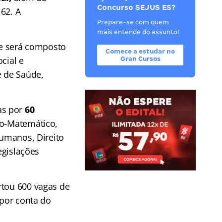
Concurso SEJUS ES?
62. A
Prepare-se com quem
mais entende do assunto!
e será composto
Comece a estudar no
cial e
Gran Cursos
e de Saúde,
as por
60
co-Matemático,
Humanos, Direito
egislações
rtou 600 vagas de
 por conta do