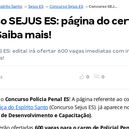
pírito Santo
››
Sejus ES
››
Concurso Sejus ES
››
Concurso SEJUS ES: página do certame criada. Saiba mais!
o SEJUS ES: página do ce
Saiba mais!
ES: edital irá ofertar 600 vagas imediatas com in
s!
0
0
25
 o
Concurso Polícia Penal ES
! A página referente ao c
tiça do Espírito Santo
(Concurso Sejus ES) já aparece no
o de Desenvolvimento e Capacitação)
.
serão ofertadas
600 vagas para o cargo de Policial Pe