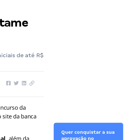
rtame
iciais de até R$
oncurso da
 site da banca
Quer conquistar a sua
nal,
além da
aprovação no