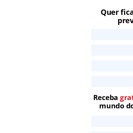
Quer fic
prev
Receba
gra
mundo dos