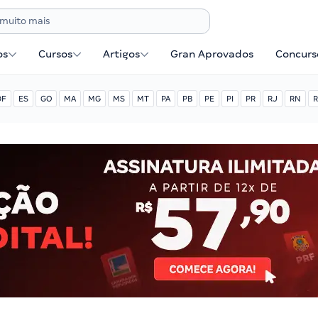
os
Cursos
Artigos
Gran Aprovados
Concurse
DF
ES
GO
MA
MG
MS
MT
PA
PB
PE
PI
PR
RJ
RN
R