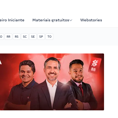
iro Iniciante
Materiais gratuitos
Webstories
O
RR
RS
SC
SE
SP
TO