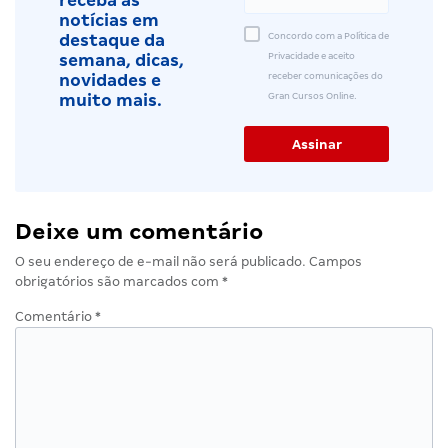
receba as
notícias em
Concordo com a Política de
destaque da
Privacidade e aceito
semana, dicas,
receber comunicações do
novidades e
Gran Cursos Online.
muito mais.
Deixe um comentário
O seu endereço de e-mail não será publicado.
Campos
obrigatórios são marcados com
*
Comentário
*