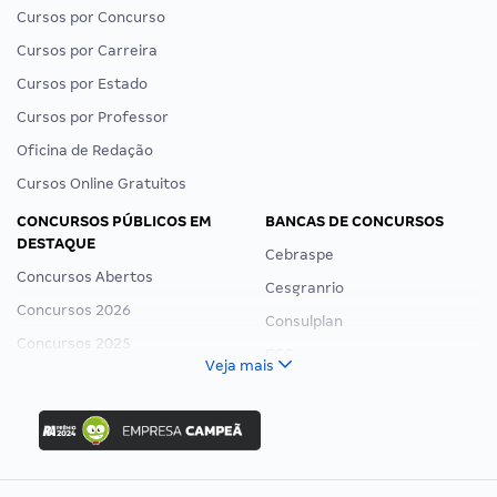
Cursos por Concurso
Cursos por Carreira
Cursos por Estado
Cursos por Professor
Oficina de Redação
Cursos Online Gratuitos
CONCURSOS PÚBLICOS EM
BANCAS DE CONCURSOS
DESTAQUE
Cebraspe
Concursos Abertos
Cesgranrio
Concursos 2026
Consulplan
Concursos 2025
FCC
Veja mais
Concurso Nacional Unificado
FGV
Concurso Ibama
Idecan
Concurso MPU
Selecon
Editais publicados
Uniase