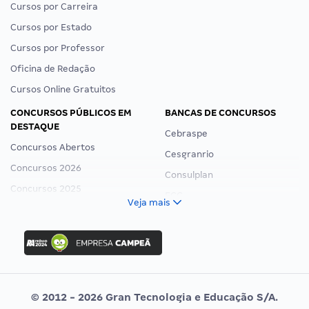
Cursos por Carreira
Cursos por Estado
Cursos por Professor
Oficina de Redação
Cursos Online Gratuitos
CONCURSOS PÚBLICOS EM
BANCAS DE CONCURSOS
DESTAQUE
Cebraspe
Concursos Abertos
Cesgranrio
Concursos 2026
Consulplan
Concursos 2025
FCC
Veja mais
Concurso Nacional Unificado
FGV
Concurso Ibama
Idecan
Concurso MPU
Selecon
Editais publicados
Uniase
© 2012 - 2026 Gran Tecnologia e Educação S/A.
Vunesp