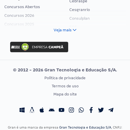
Cebraspe
Concursos Abertos
Cesgranrio
Concursos 2026
Consulplan
Concursos 2025
FCC
Veja mais
Concurso Nacional Unificado
FGV
Concurso Ibama
Idecan
Concurso MPU
Selecon
Editais publicados
Uniase
© 2012 - 2026 Gran Tecnologia e Educação S/A.
Vunesp
Política de privacidade
CONCURSOS POR PROFISSÃO
EXAME DE ORDEM
Termos de uso
Concursos Administrativos
OAB
Mapa do site
Concursos Educação
Prova OAB
Concursos Fiscais
Calendário OAB
Concursos Jurídicos
Questões OAB
Concursos Militares
Recursos OAB
Gran é uma marca da empresa
Gran Tecnologia e Educação S/A
, CNPJ: