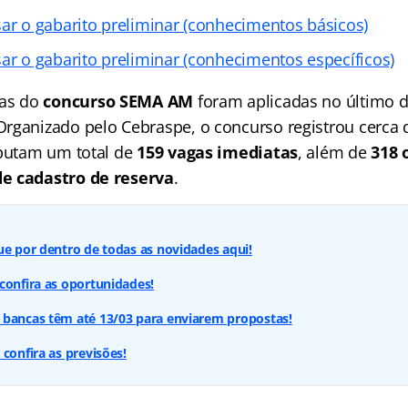
sar o gabarito preliminar (conhecimentos básicos)
sar o gabarito preliminar (conhecimentos específicos)
vas do
concurso SEMA AM
foram aplicadas no último
 Organizado pelo Cebraspe, o concurso registrou cerca 
sputam um total de
159 vagas imediatas
, além de
318 
e cadastro de reserva
.
ue por dentro de todas as novidades aqui!
confira as oportunidades!
 bancas têm até 13/03 para enviarem propostas!
confira as previsões!