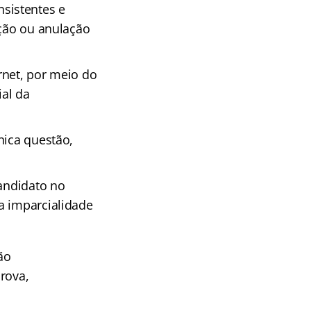
sistentes e
ação ou anulação
rnet, por meio do
ial da
nica questão,
candidato no
a imparcialidade
ão
rova,