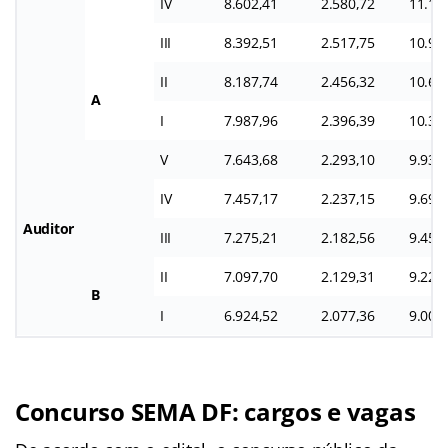
IV
8.602,41
2.580,72
11.18
III
8.392,51
2.517,75
10.91
II
8.187,74
2.456,32
10.64
A
I
7.987,96
2.396,39
10.38
V
7.643,68
2.293,10
9.936
IV
7.457,17
2.237,15
9.694
Auditor
III
7.275,21
2.182,56
9.457
II
7.097,70
2.129,31
9.227
B
I
6.924,52
2.077,36
9.001
Concurso SEMA DF: cargos e vagas