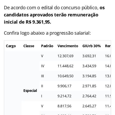
De acordo com o edital do concurso público,
os
candidatos aprovados terão remuneração
inicial de R$ 9.361,95.
Confira logo abaixo a progressão salarial:
Cargo
Classe
Padrão
Vencimento
GIUrb
30%
Remu
V
12.307,69
3.692,31
16.00
IV
11.448,62
3.434,59
14.88
III
10.649,50
3.194,85
13.84
II
9.906,17
2.971,85
12.87
Especial
I
9.214,72
2.764,42
11.97
V
8.817,56
2.645,27
11.46