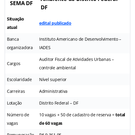
SEMA DF
DF
Situação
edital publicado
atual
Banca
Instituto Americano de Desenvolvimento –
organizadora
IADES
Auditor Fiscal de Atividades Urbanas –
Cargos
controle ambiental
Escolaridade
Nível superior
Carreiras
Administrativa
Lotação
Distrito Federal – DF
Número de
10 vagas + 50 de cadastro de reserva =
total
vagas
de 60 vagas
Remuneração
R$ 9.361,95