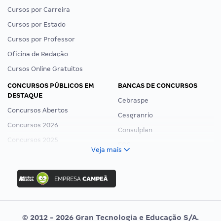
Cursos por Carreira
Cursos por Estado
Cursos por Professor
Oficina de Redação
Cursos Online Gratuitos
CONCURSOS PÚBLICOS EM
BANCAS DE CONCURSOS
DESTAQUE
Cebraspe
Concursos Abertos
Cesgranrio
Concursos 2026
Consulplan
Concursos 2025
FCC
Veja mais
Concurso Nacional Unificado
FGV
Concurso Ibama
Idecan
Concurso MPU
Selecon
Editais publicados
Uniase
© 2012 - 2026 Gran Tecnologia e Educação S/A.
Vunesp