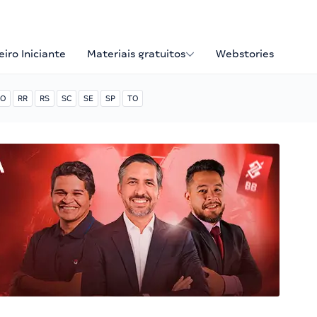
iro Iniciante
Materiais gratuitos
Webstories
O
RR
RS
SC
SE
SP
TO