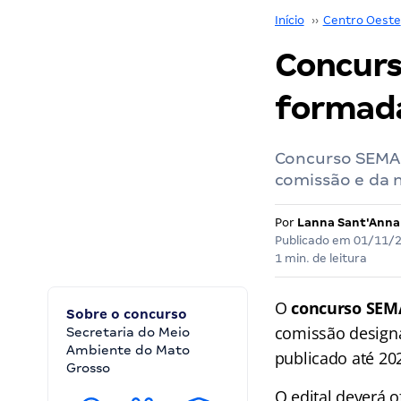
Início
››
Centro Oeste
Concurs
formada
Concurso SEMA M
comissão e da 
Por
Lanna Sant'Anna
Publicado em
01/11/
1 min. de leitura
O
concurso SEM
Sobre o concurso
comissão designa
Secretaria do Meio
Ambiente do Mato
publicado até 20
Grosso
O edital deverá o