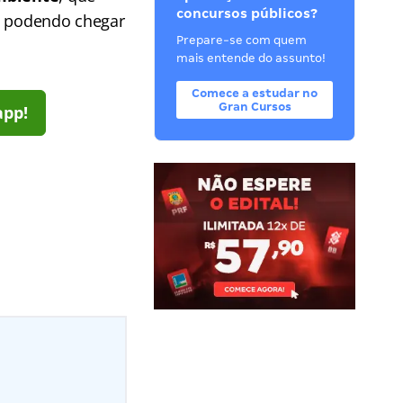
concursos públicos?
3, podendo chegar
Prepare-se com quem
mais entende do assunto!
Comece a estudar no
Gran Cursos
app!