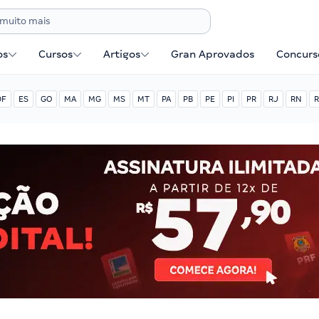
os
Cursos
Artigos
Gran Aprovados
Concurse
DF
ES
GO
MA
MG
MS
MT
PA
PB
PE
PI
PR
RJ
RN
R