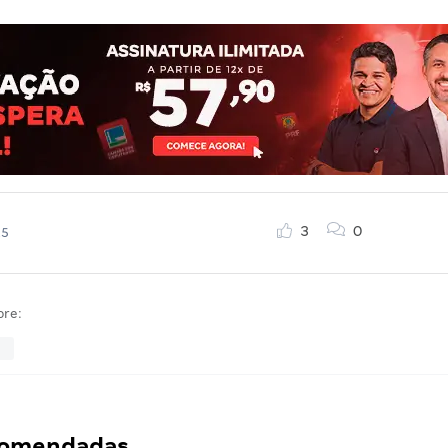
3
0
25
bre:
a
ecomendadas