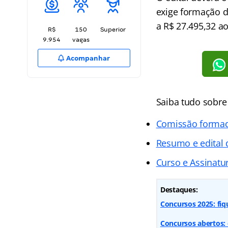
exige formação de
a R$ 27.495,32 ao
R$
150
Superior
9.954
vagas
Acompanhar
Saiba tudo sobr
Comissão forma
Resumo e edital
Curso e Assinatur
Destaques:
Concursos 2025: fiq
Concursos abertos: 