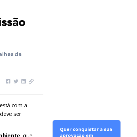
issão
alhes da
está com a
deve ser
Quer conquistar a sua
Ambiente
, que
aprovação em