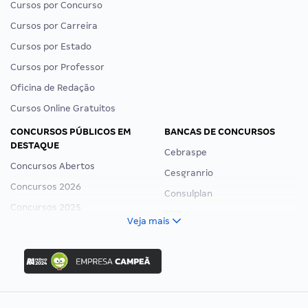
Cursos por Concurso
Cursos por Carreira
Cursos por Estado
Cursos por Professor
Oficina de Redação
Cursos Online Gratuitos
CONCURSOS PÚBLICOS EM
BANCAS DE CONCURSOS
DESTAQUE
Cebraspe
Concursos Abertos
Cesgranrio
Concursos 2026
Consulplan
Concursos 2025
FCC
Veja mais
Concurso Nacional Unificado
FGV
Concurso Ibama
Idecan
Concurso MPU
Selecon
Editais publicados
Uniase