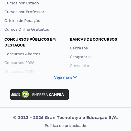
Cursos por Estado
Cursos por Professor
Oficina de Redação
Cursos Online Gratuitos
CONCURSOS PÚBLICOS EM
BANCAS DE CONCURSOS
DESTAQUE
Cebraspe
Concursos Abertos
Cesgranrio
Concursos 2026
Consulplan
Concursos 2025
FCC
Veja mais
Concurso Nacional Unificado
FGV
Concurso Ibama
Idecan
Concurso MPU
Selecon
Editais publicados
Uniase
© 2012 - 2026 Gran Tecnologia e Educação S/A.
Vunesp
Política de privacidade
CONCURSOS POR PROFISSÃO
EXAME DE ORDEM