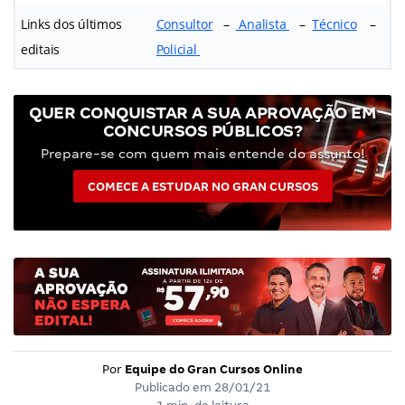
Links dos últimos
Consultor
–
Analista
–
Técnico
–
editais
Policial
QUER CONQUISTAR A SUA APROVAÇÃO EM
CONCURSOS PÚBLICOS?
Prepare-se com quem mais entende do assunto!
COMECE A ESTUDAR NO GRAN CURSOS
Por
Equipe do Gran Cursos Online
Publicado em
28/01/21