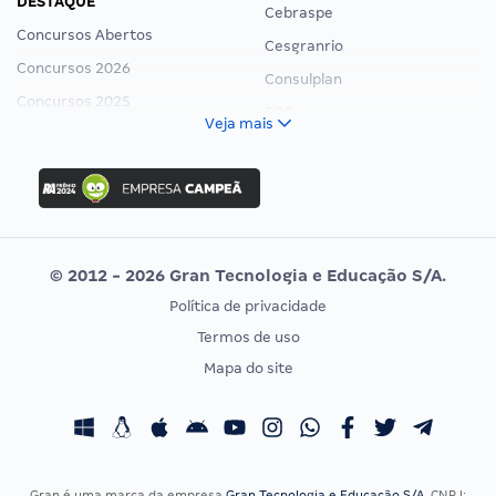
DESTAQUE
Cebraspe
Concursos Abertos
Cesgranrio
Concursos 2026
Consulplan
Concursos 2025
FCC
Veja mais
Concurso Nacional Unificado
FGV
Concurso Ibama
Idecan
Concurso MPU
Selecon
Editais publicados
Uniase
© 2012 - 2026 Gran Tecnologia e Educação S/A.
Vunesp
Política de privacidade
CONCURSOS POR PROFISSÃO
EXAME DE ORDEM
Termos de uso
Concursos Administrativos
OAB
Mapa do site
Concursos Educação
Prova OAB
Concursos Fiscais
Calendário OAB
Concursos Jurídicos
Questões OAB
Concursos Militares
Recursos OAB
Gran é uma marca da empresa
Gran Tecnologia e Educação S/A
, CNPJ: