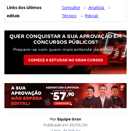
Links dos últimos
Consultor
–
Analista
–
editais
Técnico
–
Policial
QUER CONQUISTAR A SUA APROVAÇÃO EM
CONCURSOS PÚBLICOS?
Prepare-se com quem mais entende do assunto!
COMECE A ESTUDAR NO GRAN CURSOS
Por
Equipe Gran
Publicado em
20/05/20
2 min. de leitura