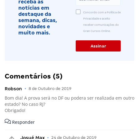
receba as
notícias em
Concordo com a Política de
destaque da
Privacidade e aceito
semana, dicas,
receber comunicações do
novidades e
Gran Cursos Online.
muito mais.
Comentários (5)
Robson
•
8 de Outubro de 2019
Bom dia! A prova será no DF ou podera ser realizada em outro
estado? No caso RJ?
Obrigado!
Responder
Josué Max
•
24 de Outubro de 2019