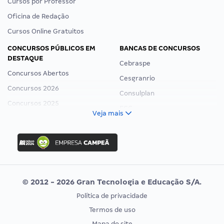
Cursos por Professor
Oficina de Redação
Cursos Online Gratuitos
CONCURSOS PÚBLICOS EM
BANCAS DE CONCURSOS
DESTAQUE
Cebraspe
Concursos Abertos
Cesgranrio
Concursos 2026
Consulplan
Concursos 2025
FCC
Veja mais
Concurso Nacional Unificado
FGV
Concurso Ibama
Idecan
Concurso MPU
Selecon
Editais publicados
Uniase
© 2012 - 2026 Gran Tecnologia e Educação S/A.
Vunesp
Política de privacidade
CONCURSOS POR PROFISSÃO
EXAME DE ORDEM
Termos de uso
Concursos Administrativos
OAB
Mapa do site