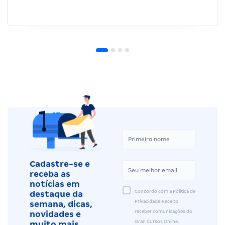
Cadastre-se e
receba as
notícias em
Concordo com a Política de
destaque da
Privacidade e aceito
semana, dicas,
receber comunicações do
novidades e
Gran Cursos Online.
muito mais.