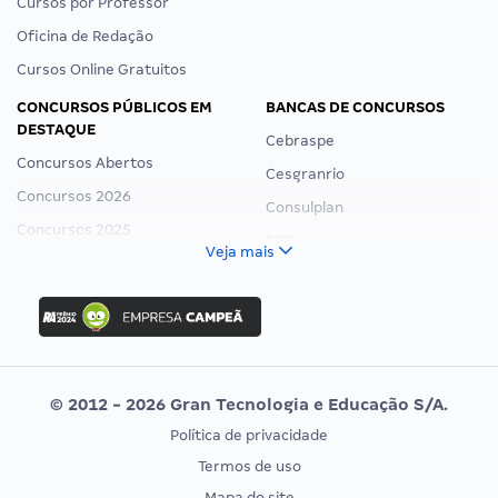
Cursos por Professor
Oficina de Redação
Cursos Online Gratuitos
CONCURSOS PÚBLICOS EM
BANCAS DE CONCURSOS
DESTAQUE
Cebraspe
Concursos Abertos
Cesgranrio
Concursos 2026
Consulplan
Concursos 2025
FCC
Veja mais
Concurso Nacional Unificado
FGV
Concurso Ibama
Idecan
Concurso MPU
Selecon
Editais publicados
Uniase
© 2012 - 2026 Gran Tecnologia e Educação S/A.
Vunesp
Política de privacidade
CONCURSOS POR PROFISSÃO
EXAME DE ORDEM
Termos de uso
Concursos Administrativos
OAB
Mapa do site