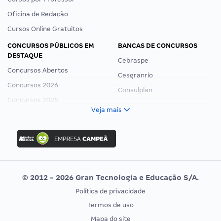
Oficina de Redação
Cursos Online Gratuitos
CONCURSOS PÚBLICOS EM
BANCAS DE CONCURSOS
DESTAQUE
Cebraspe
Concursos Abertos
Cesgranrio
Concursos 2026
Consulplan
Concursos 2025
FCC
Veja mais
Concurso Nacional Unificado
FGV
Concurso Ibama
Idecan
Concurso MPU
Selecon
Editais publicados
Uniase
© 2012 - 2026 Gran Tecnologia e Educação S/A.
Vunesp
Política de privacidade
CONCURSOS POR PROFISSÃO
EXAME DE ORDEM
Termos de uso
Concursos Administrativos
OAB
Mapa do site