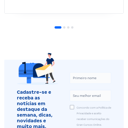
Cadastre-se e
receba as
notícias em
Concordo com a Política de
destaque da
Privacidade e aceito
semana, dicas,
receber comunicações do
novidades e
Gran Cursos Online.
muito mais.