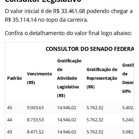
O valor inicial é de R$ 33.461,68 podendo chegar a
R$ 35.114,14 no topo da carreira.
Confira o detalhamento do valor final logo abaixo:
CONSULTOR DO SENADO FEDERAL
Gratificação
Gratific
de
Gratificação de
Vencimento
de
Padrão
Atividade
Representação
(R$)
Desemp
Legislativa
(R$)
60% (R
(R$)
45
9.003,63
14.946,02
5.762,32
5.402,17
44
8.733,53
14.946,02
5.762,32
5.240,11
43
8.471,52
14.946,02
5.762,32
5.082,91