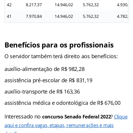
42
8.217,37
14.946,02
5.762,32
4.930,42
41
7.970,84
14.946,02
5.762,32
4.782,50
Benefícios para os profissionais
O servidor também terá direito aos benefícios:
auxílio-alimentação de R$ 982,28
assistência pré-escolar de R$ 831,19
auxílio-transporte de R$ 163,36
assistência médica e odontológica de R$ 676,00
Interessado no
concurso Senado Federal 2022
?
Clique
aqui e confira vagas, etapas, remunerações e mais