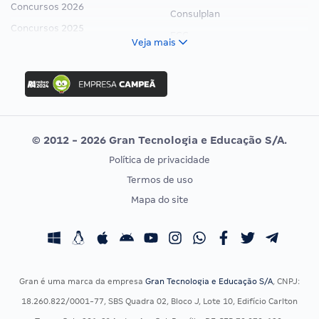
Concursos 2026
Consulplan
Concursos 2025
FCC
Veja mais
Concurso Nacional Unificado
FGV
Concurso Ibama
Idecan
Concurso MPU
Selecon
Editais publicados
Uniase
© 2012 - 2026 Gran Tecnologia e Educação S/A.
Vunesp
Política de privacidade
CONCURSOS POR PROFISSÃO
EXAME DE ORDEM
Termos de uso
Concursos Administrativos
OAB
Mapa do site
Concursos Educação
Prova OAB
Concursos Fiscais
Calendário OAB
Concursos Jurídicos
Questões OAB
Concursos Militares
Recursos OAB
Gran é uma marca da empresa
Gran Tecnologia e Educação S/A
, CNPJ:
Concursos Policiais
Exame de Ordem
18.260.822/0001-77, SBS Quadra 02, Bloco J, Lote 10, Edifício Carlton
Concursos Saúde