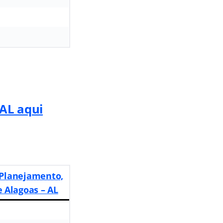
 AL aqui
 Planejamento,
 Alagoas – AL