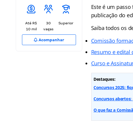
Este é um passo 
publicação do ed
Até R$
30
Superior
Saiba todos os d
10 mil
vagas
Comissão forma
Acompanhar
Resumo e edital
Curso e Assinatur
Destaques:
Concursos 2025: fiq
Concursos abertos: 
O que faz a Comiss