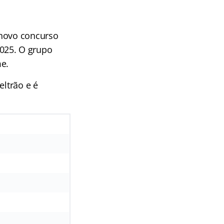
 novo concurso
025. O grupo
me.
eltrão e é