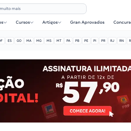
os
Cursos
Artigos
Gran Aprovados
Concurse
DF
ES
GO
MA
MG
MS
MT
PA
PB
PE
PI
PR
RJ
RN
R