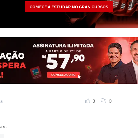
COMECE A ESTUDAR NO GRAN CURSOS
3
0
25
bre:
a