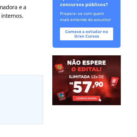
concursos públicos?
nadora e a
Prepare-se com quem
 internos.
mais entende do assunto!
Comece a estudar no
Gran Cursos