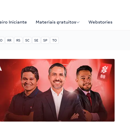
iro Iniciante
Materiais gratuitos
Webstories
O
RR
RS
SC
SE
SP
TO