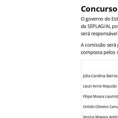
Concurso
O governo do Est
da SEPLAG/AL por
será responsável
A comissão será p
composta pelos 
Júlia Carolina Barro
Leuzi Anne Requião
Filipe Moura Lauri
Onildo Oliveira Can
Jessica Mayara And