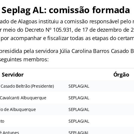
 Seplag AL: comissão formada
ado de Alagoas instituiu a comissão responsável pelo
 meio do Decreto Nº 105.931, de 17 de dezembro de 2
 por acompanhar e fiscalizar todas as etapas do certa
residida pela servidora Júlia Carolina Barros Casado B
seguintes membros:
Servidor
Órgão
s Casado Beltrão (Presidente)
SEPLAG/AL
 Cavalcanti Albuquerque
SEPLAG/AL
ndo de Albuquerque
SEPLAG/AL
uto
SEPLAG/AL
ré Antunes
SEPLAG/AL