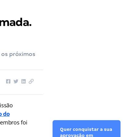
rmada.
 os próximos
issão
o do
membros foi
Quer conquistar a sua
aprovação em