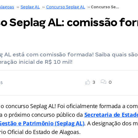
Alagoas
››
Seplag AL
››
Concurso Seplag AL
››
Concurso Seplag AL: comissão formada. Confira!
o Seplag AL: comissão fo
g AL está com comissão formada! Saiba quais são
ação inicial de R$ 10 mil!
3
0
25
o concurso Seplag AL! Foi oficialmente formada a com
a o próximo concurso público da
Secretaria de Estad
estão e Patrimônio (Seplag AL)
. A designação dos 
io Oficial do Estado de Alagoas.