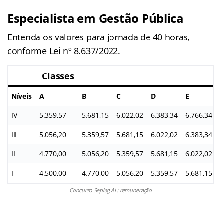
Especialista em Gestão Pública
Entenda os valores para jornada de 40 horas,
conforme Lei nº 8.637/2022.
Classes
Níveis
A
B
C
D
E
IV
5.359,57
5.681,15
6.022,02
6.383,34
6.766,34
III
5.056,20
5.359,57
5.681,15
6.022,02
6.383,34
II
4.770,00
5.056,20
5.359,57
5.681,15
6.022,02
I
4.500,00
4.770,00
5.056,20
5.359,57
5.681,15
Concurso Seplag AL: remuneração