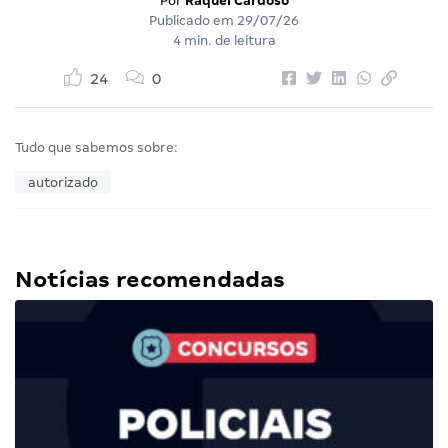
Por
Raquel Cardoso
Publicado em
29/07/26
4 min. de leitura
24
0
Tudo que sabemos sobre:
autorizado
Notícias recomendadas