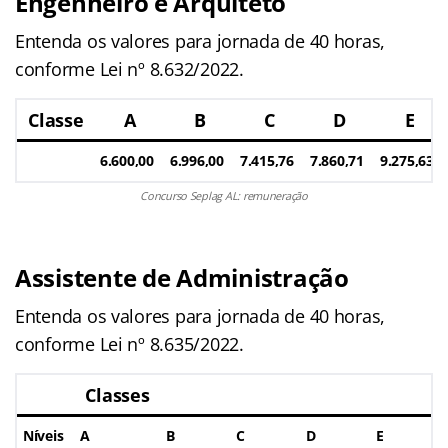
Engenheiro e Arquiteto
Entenda os valores para jornada de 40 horas,
conforme Lei nº 8.632/2022.
Classe
A
B
C
D
E
6.600,00
6.996,00
7.415,76
7.860,71
9.275,63
Concurso Seplag AL: remuneração
Assistente de Administração
Entenda os valores para jornada de 40 horas,
conforme Lei nº 8.635/2022.
Classes
Níveis
A
B
C
D
E