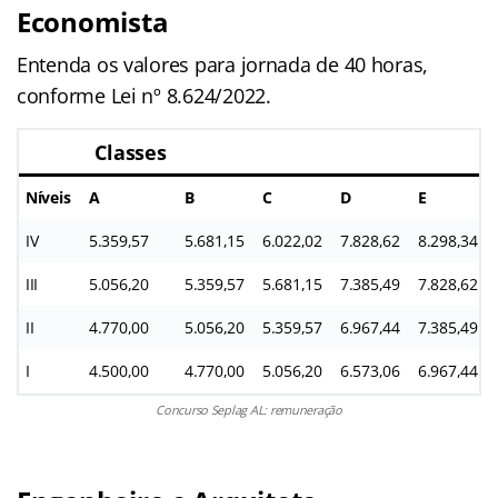
Economista
Entenda os valores para jornada de 40 horas,
conforme Lei nº 8.624/2022.
Classes
Níveis
A
B
C
D
E
IV
5.359,57
5.681,15
6.022,02
7.828,62
8.298,34
III
5.056,20
5.359,57
5.681,15
7.385,49
7.828,62
II
4.770,00
5.056,20
5.359,57
6.967,44
7.385,49
I
4.500,00
4.770,00
5.056,20
6.573,06
6.967,44
Concurso Seplag AL: remuneração