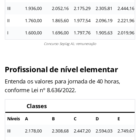
III
1.936,00
2.052,16
2.175,29
2.305,81
2.444,16
II
1.760,00
1.865,60
1.977,54
2.096,19
2.221,96
I
1.600,00
1.696,00
1.797,76
1.905,63
2.019,96
Concurso Seplag AL: remuneração
Profissional de nível elementar
Entenda os valores para jornada de 40 horas,
conforme Lei nº 8.636/2022.
Classes
Níveis
A
B
C
D
E
III
2.178,00
2.308,68
2.447,20
2.594,03
2.749,67