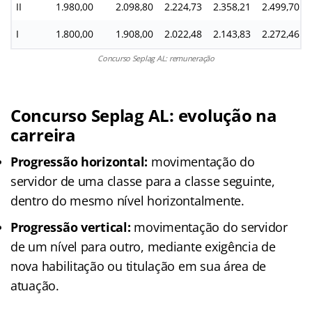
II
1.980,00
2.098,80
2.224,73
2.358,21
2.499,70
I
1.800,00
1.908,00
2.022,48
2.143,83
2.272,46
Concurso Seplag AL: remuneração
Concurso Seplag AL: evolução na
carreira
Progressão horizontal:
movimentação do
servidor de uma classe para a classe seguinte,
dentro do mesmo nível horizontalmente.
Progressão vertical:
movimentação do servidor
de um nível para outro, mediante exigência de
nova habilitação ou titulação em sua área de
atuação.