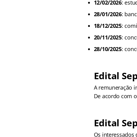
12
/02/
2026
: estu
28
/01/
2026
: banc
18
/12/
2025
: com
20
/11/
2025
: con
28
/10/
2025
: con
Edital Se
A remuneração in
De acordo com o 
Edital Sep
Os interessados 