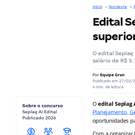
Início
››
Nordeste
››
Edital S
superior
O edital Seplag
salário de R$ 5
Por
Equipe Gran
Publicado em
27/02/
4 min. de leitura
O
edital Seplag 
Sobre o concurso
Planejamento, Ge
Seplag Al Edital
Publicado 2026
oportunidades pa
Com a organizaç