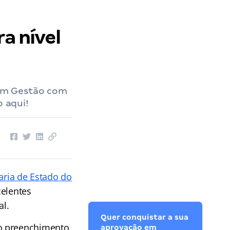
a nível
a em Gestão com
o aqui!
aria de Estado do
celentes
al.
Quer conquistar a sua
 o preenchimento
aprovação em