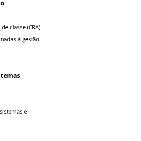
ão
de classe (CRA).
onadas à gestão
istemas
 sistemas e