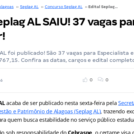
Alagoas
››
Seplag AL
››
Concurso Seplag AL
››
Edital Seplag AL SAIU! 37 vagas para nível superior!
eplag AL SAIU! 37 vagas par
!
 AL foi publicado! São 37 vagas para Especialist
.767,15. Confira as datas, cargos e edital complet
0
0
26
AL
acaba de ser publicado nesta sexta-feira pela
Secret
stão e Patrimônio de Alagoas (Seplag AL)
, trazendo ex
ra quem busca estabilidade no serviço público estadu
ão sob responsabilidade do
Cebraspe
, o certame visa