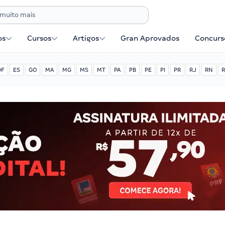
os
Cursos
Artigos
Gran Aprovados
Concurse
DF
ES
GO
MA
MG
MS
MT
PA
PB
PE
PI
PR
RJ
RN
R