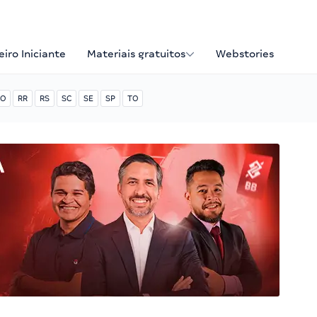
iro Iniciante
Materiais gratuitos
Webstories
O
RR
RS
SC
SE
SP
TO