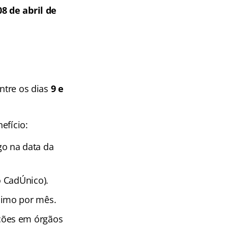
8 de abril de
entre os dias
9 e
efício:
o na data da
o CadÚnico).
nimo por mês.
ções em órgãos