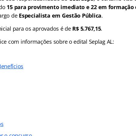
ndo
15 para provimento imediato e 22 em formação 
argo de
Especialista em Gestão Pública
.
icial para os aprovados é de
R$ 5.767,15
.
ice
com informações sobre o edital Seplag AL:
enefícios
os
er o concurso