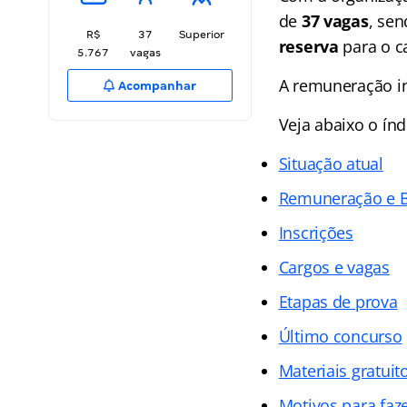
de
37 vagas
, se
R$
37
Superior
reserva
para o c
5.767
vagas
A remuneração in
Acompanhar
Veja abaixo o
índ
Situação atual
Remuneração e B
Inscrições
Cargos e vagas
Etapas de prova
Último concurso
Materiais gratuit
Motivos para faz