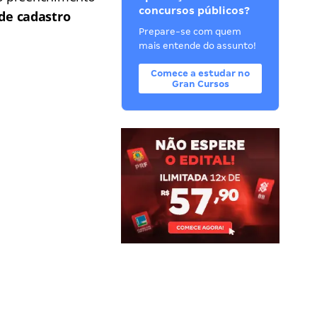
concursos públicos?
de cadastro
Prepare-se com quem
mais entende do assunto!
Comece a estudar no
Gran Cursos