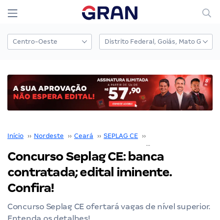
Início
››
Nordeste
››
Ceará
››
SEPLAG CE
››
Concurso SEPLAG CE
›
Concurso Seplag CE: banca
contratada; edital iminente.
Confira!
Concurso Seplag CE ofertará vagas de nível superior.
Entenda os detalhes!