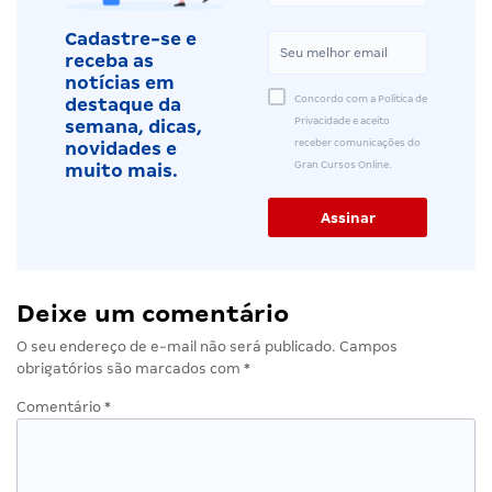
Cadastre-se e
receba as
notícias em
Concordo com a Política de
destaque da
Privacidade e aceito
semana, dicas,
receber comunicações do
novidades e
Gran Cursos Online.
muito mais.
Deixe um comentário
O seu endereço de e-mail não será publicado.
Campos
obrigatórios são marcados com
*
Comentário
*