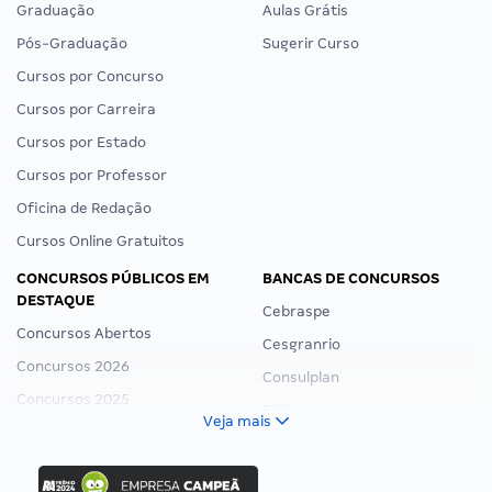
Graduação
Aulas Grátis
Pós-Graduação
Sugerir Curso
Cursos por Concurso
Cursos por Carreira
Cursos por Estado
Cursos por Professor
Oficina de Redação
Cursos Online Gratuitos
CONCURSOS PÚBLICOS EM
BANCAS DE CONCURSOS
DESTAQUE
Cebraspe
Concursos Abertos
Cesgranrio
Concursos 2026
Consulplan
Concursos 2025
FCC
Veja mais
Concurso Nacional Unificado
FGV
Concurso Ibama
Idecan