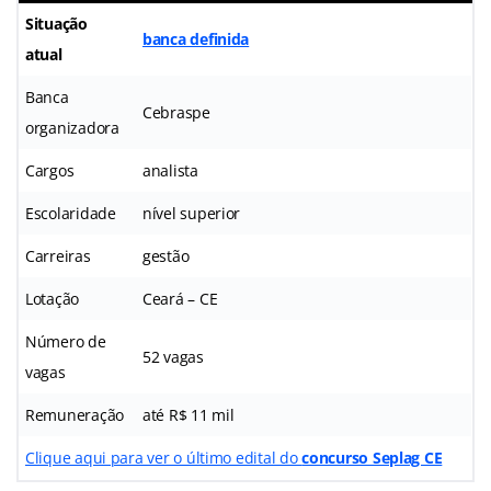
Situação
banca definida
atual
Banca
Cebraspe
organizadora
Cargos
analista
Escolaridade
nível superior
Carreiras
gestão
Lotação
Ceará – CE
Número de
52 vagas
vagas
Remuneração
até R$ 11 mil
Clique aqui para ver o último edital do
concurso Seplag CE