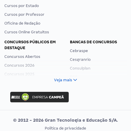
Cursos por Estado
Cursos por Professor
Oficina de Redação
Cursos Online Gratuitos
CONCURSOS PÚBLICOS EM
BANCAS DE CONCURSOS
DESTAQUE
Cebraspe
Concursos Abertos
Cesgranrio
Concursos 2026
Consulplan
Concursos 2025
FCC
Veja mais
Concurso Nacional Unificado
FGV
Concurso Ibama
Idecan
Concurso MPU
Selecon
Editais publicados
Uniase
© 2012 - 2026 Gran Tecnologia e Educação S/A.
Vunesp
Política de privacidade
CONCURSOS POR PROFISSÃO
EXAME DE ORDEM