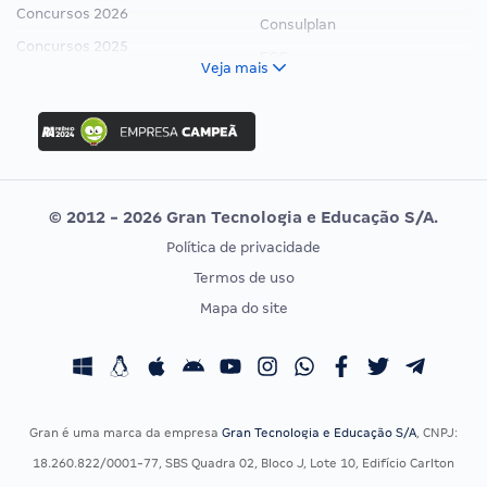
Concursos 2026
Consulplan
Concursos 2025
FCC
Veja mais
Concurso Nacional Unificado
FGV
Concurso Ibama
Idecan
Concurso MPU
Selecon
Editais publicados
Uniase
© 2012 - 2026 Gran Tecnologia e Educação S/A.
Vunesp
Política de privacidade
CONCURSOS POR PROFISSÃO
EXAME DE ORDEM
Termos de uso
Concursos Administrativos
OAB
Mapa do site
Concursos Educação
Prova OAB
Concursos Fiscais
Calendário OAB
Concursos Jurídicos
Questões OAB
Concursos Militares
Recursos OAB
Gran é uma marca da empresa
Gran Tecnologia e Educação S/A
, CNPJ:
Concursos Policiais
Exame de Ordem
18.260.822/0001-77, SBS Quadra 02, Bloco J, Lote 10, Edifício Carlton
Concursos Saúde