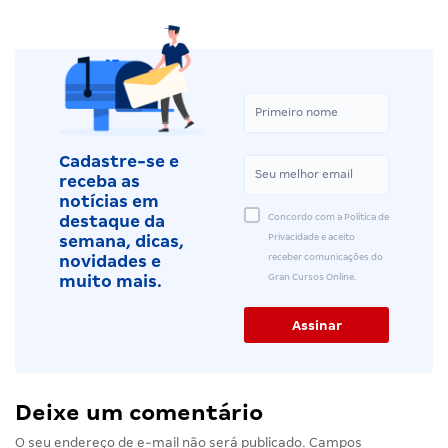
Cadastre-se e
receba as
notícias em
Concordo com a Política de
destaque da
Privacidade e aceito
semana, dicas,
receber comunicações do
novidades e
Gran Cursos Online.
muito mais.
Deixe um comentário
O seu endereço de e-mail não será publicado.
Campos