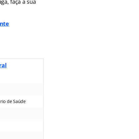
ga, faça a sua
ente
ral
ário de Saúde