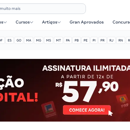
os
Cursos
Artigos
Gran Aprovados
Concurse
DF
ES
GO
MA
MG
MS
MT
PA
PB
PE
PI
PR
RJ
RN
R