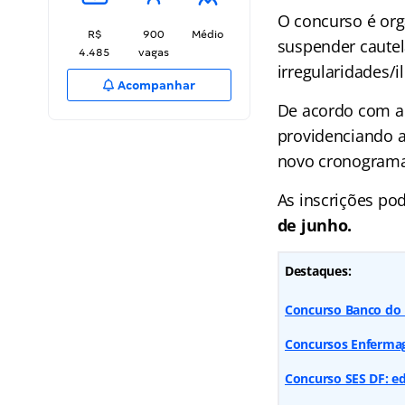
O concurso é org
R$
900
Médio
suspender cautel
4.485
vagas
irregularidades/i
Acompanhar
De acordo com a
providenciando a
novo cronograma.
As inscrições pod
de junho.
Destaques:
Concurso Banco do B
Concursos Enfermag
Concurso SES DF: ed