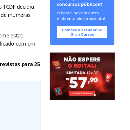
concursos públicos?
o TCDF decidiu
Prepare-se com quem
 de inúmeras
mais entende do assunto!
Comece a estudar no
tame estão
Gran Cursos
ublicado com um
revistas para 25