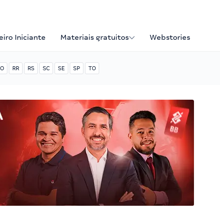
iro Iniciante
Materiais gratuitos
Webstories
O
RR
RS
SC
SE
SP
TO