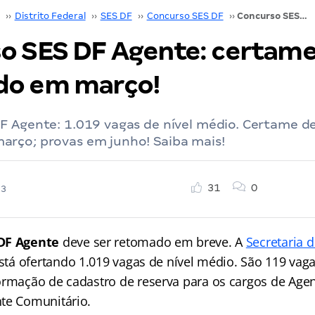
››
Distrito Federal
››
SES DF
››
Concurso SES DF
››
Concurso SES DF Agente: certame será retomado em março!
o SES DF Agente: certame
do em março!
F Agente: 1.019 vagas de nível médio. Certame de
rço; provas em junho! Saiba mais!
31
0
23
 DF Agente
deve ser retomado em breve. A
Secretaria 
stá ofertando 1.019 vagas de nível médio. São 119 vaga
ormação de cadastro de reserva para os cargos de Agen
te Comunitário.