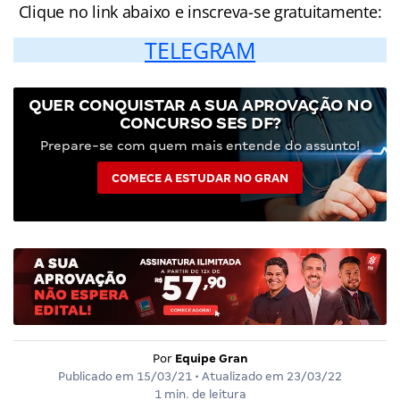
Clique no link abaixo e inscreva-se gratuitamente:
TELEGRAM
QUER CONQUISTAR A SUA APROVAÇÃO NO
CONCURSO SES DF?
Prepare-se com quem mais entende do assunto!
COMECE A ESTUDAR NO GRAN
Por
Equipe Gran
Publicado em
15/03/21
• Atualizado em
23/03/22
1 min. de leitura