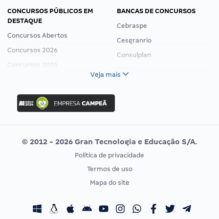
CONCURSOS PÚBLICOS EM
BANCAS DE CONCURSOS
DESTAQUE
Cebraspe
Concursos Abertos
Cesgranrio
Concursos 2026
Consulplan
Concursos 2025
FCC
Veja mais
Concurso Nacional Unificado
FGV
Concurso Ibama
Idecan
Concurso MPU
Selecon
Editais publicados
Uniase
© 2012 - 2026 Gran Tecnologia e Educação S/A.
Vunesp
Política de privacidade
CONCURSOS POR PROFISSÃO
EXAME DE ORDEM
Termos de uso
Concursos Administrativos
OAB
Mapa do site
Concursos Educação
Prova OAB
Concursos Fiscais
Calendário OAB
Concursos Jurídicos
Questões OAB