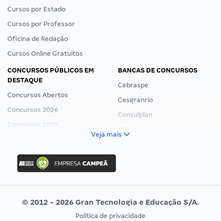
Cursos por Estado
Cursos por Professor
Oficina de Redação
Cursos Online Gratuitos
CONCURSOS PÚBLICOS EM
BANCAS DE CONCURSOS
DESTAQUE
Cebraspe
Concursos Abertos
Cesgranrio
Concursos 2026
Consulplan
Concursos 2025
FCC
Veja mais
Concurso Nacional Unificado
FGV
Concurso Ibama
Idecan
Concurso MPU
Selecon
Editais publicados
Uniase
© 2012 - 2026 Gran Tecnologia e Educação S/A.
Vunesp
Política de privacidade
CONCURSOS POR PROFISSÃO
EXAME DE ORDEM