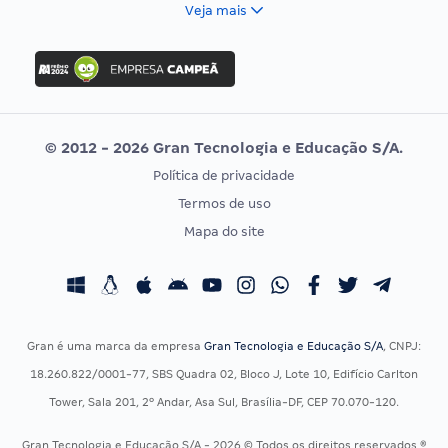
FCC
Veja mais
Concurso Nacional Unificado
FGV
Concurso Ibama
Idecan
Concurso MPU
Selecon
Editais publicados
Uniase
© 2012 - 2026 Gran Tecnologia e Educação S/A.
Vunesp
Política de privacidade
CONCURSOS POR PROFISSÃO
EXAME DE ORDEM
Termos de uso
Concursos Administrativos
OAB
Mapa do site
Concursos Educação
Prova OAB
Concursos Fiscais
Calendário OAB
Concursos Jurídicos
Questões OAB
Concursos Militares
Recursos OAB
Gran é uma marca da empresa
Gran Tecnologia e Educação S/A
, CNPJ:
Concursos Policiais
Exame de Ordem
18.260.822/0001-77, SBS Quadra 02, Bloco J, Lote 10, Edifício Carlton
Concursos Saúde
Tower, Sala 201, 2º Andar, Asa Sul, Brasília-DF, CEP 70.070-120.
Concursos Tribunais
Gran Tecnologia e Educação S/A - 2026 © Todos os direitos reservados ®