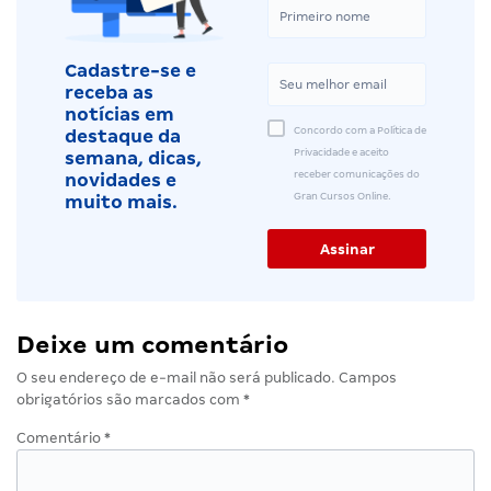
Cadastre-se e
receba as
notícias em
Concordo com a Política de
destaque da
Privacidade e aceito
semana, dicas,
receber comunicações do
novidades e
Gran Cursos Online.
muito mais.
Deixe um comentário
O seu endereço de e-mail não será publicado.
Campos
obrigatórios são marcados com
*
Comentário
*