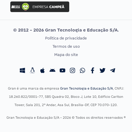
Concurso Ibama
Idecan
Concurso MPU
Selecon
Editais publicados
Uniase
© 2012 - 2026 Gran Tecnologia e Educação S/A.
Vunesp
Política de privacidade
CONCURSOS POR PROFISSÃO
EXAME DE ORDEM
Termos de uso
Concursos Administrativos
OAB
Mapa do site
Concursos Educação
Prova OAB
Concursos Fiscais
Calendário OAB
Concursos Jurídicos
Questões OAB
Concursos Militares
Recursos OAB
Gran é uma marca da empresa
Gran Tecnologia e Educação S/A
, CNPJ:
Concursos Policiais
Exame de Ordem
18.260.822/0001-77, SBS Quadra 02, Bloco J, Lote 10, Edifício Carlton
Concursos Saúde
Tower, Sala 201, 2º Andar, Asa Sul, Brasília-DF, CEP 70.070-120.
Concursos Tribunais
Gran Tecnologia e Educação S/A - 2026 © Todos os direitos reservados ®
Residência Multiprofissional