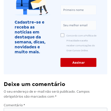
Cadastre-se e
receba as
notícias em
Concordo com a Política de
destaque da
Privacidade e aceito
semana, dicas,
receber comunicações do
novidades e
Gran Cursos Online.
muito mais.
Deixe um comentário
O seu endereço de e-mail não será publicado.
Campos
obrigatórios são marcados com
*
Comentário
*