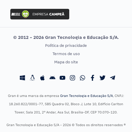
FGV
Concurso Ibama
Idecan
Concurso MPU
Selecon
Editais publicados
Uniase
© 2012 - 2026 Gran Tecnologia e Educação S/A.
Vunesp
Política de privacidade
CONCURSOS POR PROFISSÃO
EXAME DE ORDEM
Termos de uso
Concursos Administrativos
OAB
Mapa do site
Concursos Educação
Prova OAB
Concursos Fiscais
Calendário OAB
Concursos Jurídicos
Questões OAB
Concursos Militares
Recursos OAB
Gran é uma marca da empresa
Gran Tecnologia e Educação S/A
, CNPJ:
Concursos Policiais
Exame de Ordem
18.260.822/0001-77, SBS Quadra 02, Bloco J, Lote 10, Edifício Carlton
Concursos Saúde
Tower, Sala 201, 2º Andar, Asa Sul, Brasília-DF, CEP 70.070-120.
Concursos Tribunais
Gran Tecnologia e Educação S/A - 2026 © Todos os direitos reservados ®
Residência Multiprofissional