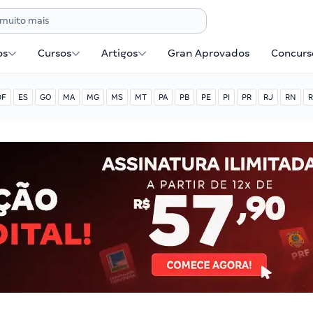
os
Cursos
Artigos
Gran Aprovados
Concurse
DF
ES
GO
MA
MG
MS
MT
PA
PB
PE
PI
PR
RJ
RN
R