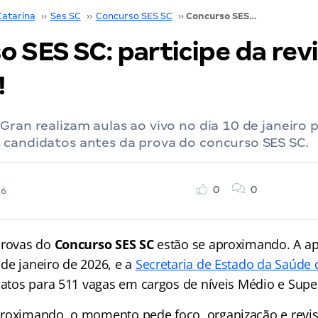
Catarina
››
Ses SC
››
Concurso SES SC
››
Concurso SES SC: participe da revisão de véspera!
 SES SC: participe da rev
!
Gran realizam aulas ao vivo no dia 10 de janeiro 
 candidatos antes da prova do concurso SES SC.
0
0
26
provas do
Concurso SES SC
estão se aproximando. A ap
de janeiro de 2026, e a
Secretaria de Estado da Saúde 
datos para 511 vagas em cargos de níveis Médio e Super
roximando, o momento pede foco, organização e revis