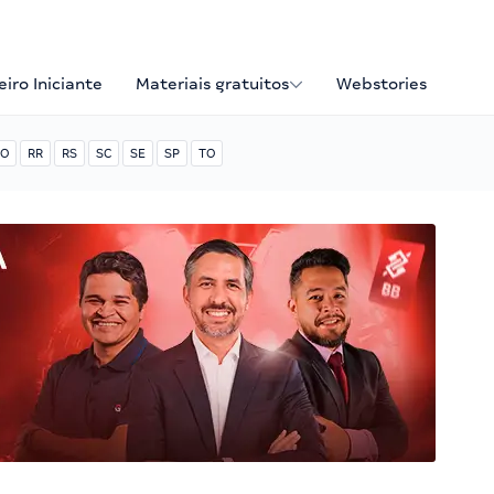
iro Iniciante
Materiais gratuitos
Webstories
O
RR
RS
SC
SE
SP
TO