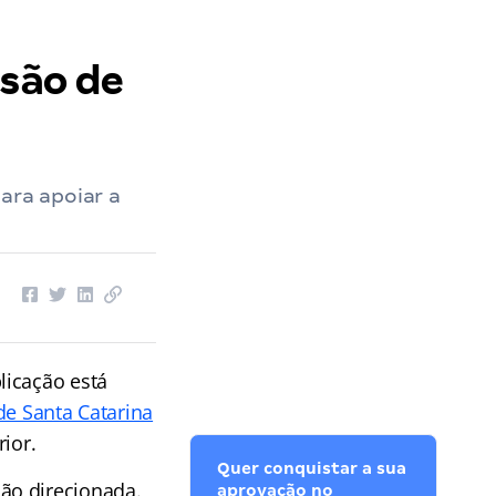
isão de
para apoiar a
licação está
de Santa Catarina
ior.
Quer conquistar a sua
ão direcionada.
aprovação no