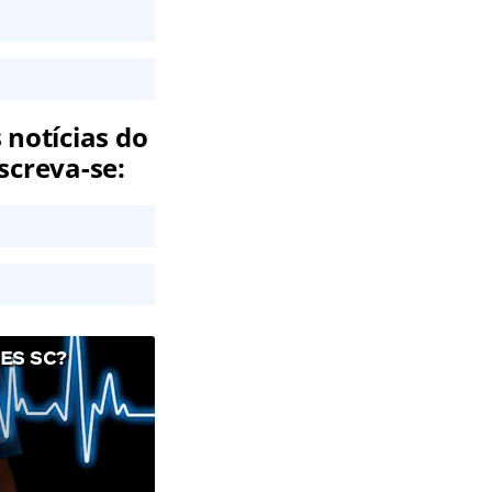
 notícias do
screva-se:
ES SC?