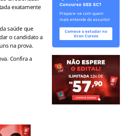
Concurso SES SC?
ltada exatamente
Prepare-se com quem
mais entende do assunto!
 da saúde que
Comece a estudar no
udar o candidato a
Gran Cursos
muns na prova.
ova. Confira a