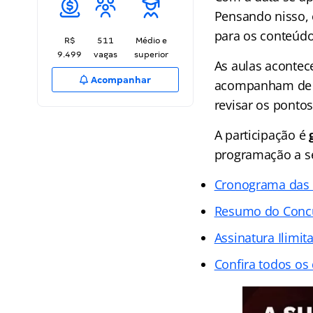
Pensando nisso,
para os conteúd
R$
511
Médio e
9.499
vagas
superior
As aulas acontec
Acompanhar
acompanham de 
revisar os pontos
A participação é
programação a se
Cronograma das 
Resumo do Concu
Assinatura Ilimit
Confira todos os