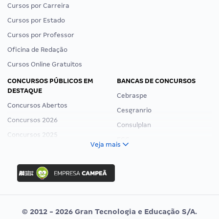
Cursos por Carreira
Cursos por Estado
Cursos por Professor
Oficina de Redação
Cursos Online Gratuitos
CONCURSOS PÚBLICOS EM
BANCAS DE CONCURSOS
DESTAQUE
Cebraspe
Concursos Abertos
Cesgranrio
Concursos 2026
Consulplan
Concursos 2025
FCC
Veja mais
Concurso Nacional Unificado
FGV
Concurso Ibama
Idecan
Concurso MPU
Selecon
Editais publicados
Uniase
© 2012 - 2026 Gran Tecnologia e Educação S/A.
Vunesp