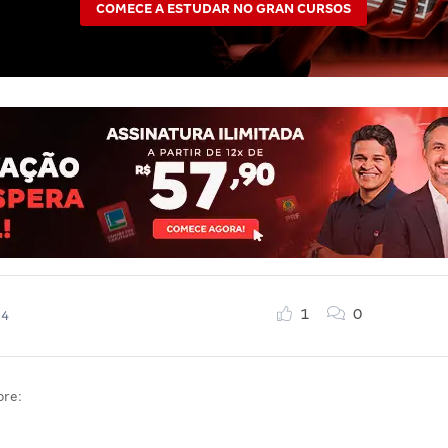
COMECE A ESTUDAR NO GRAN CURSOS
1
0
24
bre: