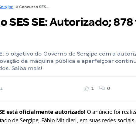
Sergipe
››
Concurso SES SE: Autorizado; 878 vagas! VEJA
o SES SE: Autorizado; 878 
E: o objetivo do Governo de Sergipe com a autori
ovação da máquina pública e aperfeiçoar conti
dos. Saiba mais!
1
0
24
SE
está oficialmente autorizado
! O anúncio foi reali
do de Sergipe, Fábio Mitidieri, em suas redes sociais.