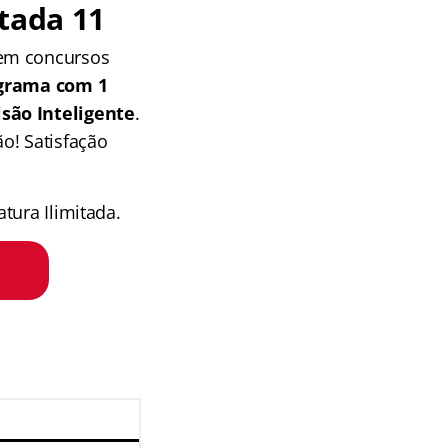
tada 11
 em concursos
grama com 1
isão Inteligente
.
o! Satisfação
tura Ilimitada.