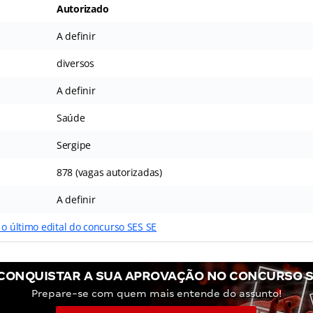
Autorizado
A definir
diversos
A definir
Saúde
Sergipe
878 (vagas autorizadas)
A definir
 o último edital do concurso SES SE
CONQUISTAR A SUA APROVAÇÃO NO CONCURSO S
Prepare-se com quem mais entende do assunto!