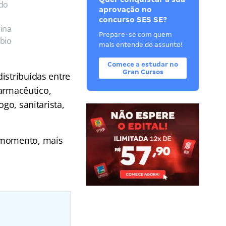
 do
aprovação no
concurso SES SE?
ina
Prepare-se com quem
ábio
mais entende do assunto!
Comece a estudar no
Gran Cursos
istribuídas entre
farmacêutico,
go, sanitarista,
l momento, mais