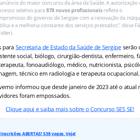
 anúncio do maior concurso da área da Saúde. A autorização
ocesso seletivo para
878 novos profissionais
reflete o
mpromisso do governo de Sergipe com a renovação da máqu
blica e a melhoria constante dos serviços prestados”, disse F
idieri.
s para
Secretaria de Estado da Saúde de Sergipe
serão d
stente social, biólogo, cirurgião-dentista, enfermeiro, 
terapeuta, fonoaudiólogo, médico, nutricionista, psicólo
magem, técnico em radiologia e terapeuta ocupacional.
verno informou que desde janeiro de 2023 até o atua
rvidores foram empossados.
Clique aqui e saiba mais sobre o Concurso SES SE!
Inscrições ABERTAS! 538 vagas. Veja!