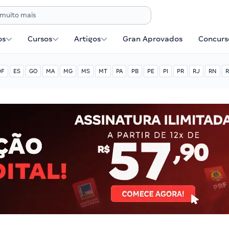
os
Cursos
Artigos
Gran Aprovados
Concurse
DF
ES
GO
MA
MG
MS
MT
PA
PB
PE
PI
PR
RJ
RN
R