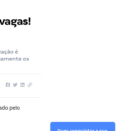
vagas!
zação é
nuamente os
zado pelo
Quer conquistar a sua