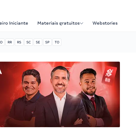
iro Iniciante
Materiais gratuitos
Webstories
O
RR
RS
SC
SE
SP
TO