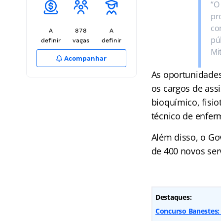
“O
pr
co
A
878
A
pú
definir
vagas
definir
Mit
Acompanhar
As oportunidade
os cargos de assi
bioquímico, fisio
técnico de enfer
Além disso, o Go
de 400 novos se
Destaques:
Concurso Banestes: 