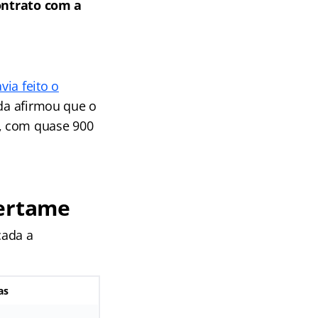
ontrato com a
via feito o
nda afirmou que o
, com quase 900
certame
cada a
as