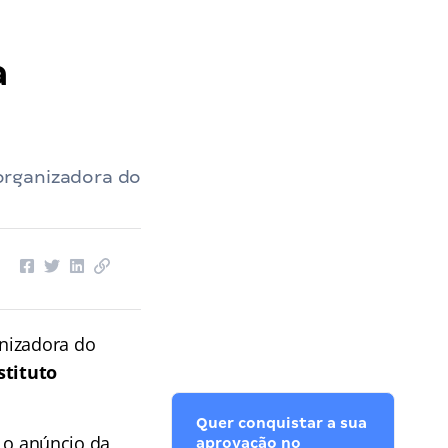
a
organizadora do
anizadora do
stituto
Quer conquistar a sua
o o anúncio da
aprovação no