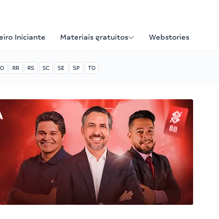
iro Iniciante
Materiais gratuitos
Webstories
O
RR
RS
SC
SE
SP
TO