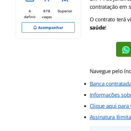
contratação em su
A
878
Superior
definir
vagas
O contrato terá 
saúde
!
Acompanhar
Navegue pelo índ
Banca contratad
Informações sob
Clique aqui para 
Assinatura Ilimit