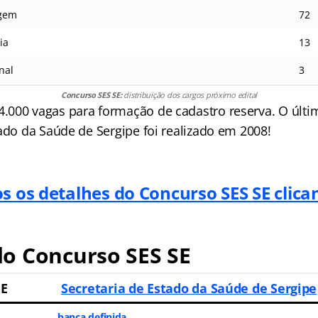
agem
72
ia
13
nal
3
Concurso SES SE:
distribuição dos cargos próximo edital
000 vagas para formação de cadastro reserva. O últi
ado da Saúde de Sergipe foi realizado em 2008!
s os detalhes do Concurso SES SE clica
do
Concurso SES SE
SE
Secretaria de Estado da Saúde de Sergipe
banca definida