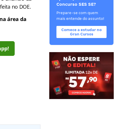
Concurso SES SE?
 feita no DOE.
Prepare-se com quem
na área da
mais entende do assunto!
Comece a estudar no
Gran Cursos
app!