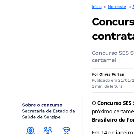
Início
››
Nordeste
››
Concurs
contrat
Concurso SES S
certame!
Por
Olivia Furlan
Publicado em
21/01/
1 min. de leitura
O
Concurso SES 
Sobre o concurso
próximo certam
Secretaria de Estado da
Saúde de Sergipe
Brasileiro de F
Em 14 de janeiro,