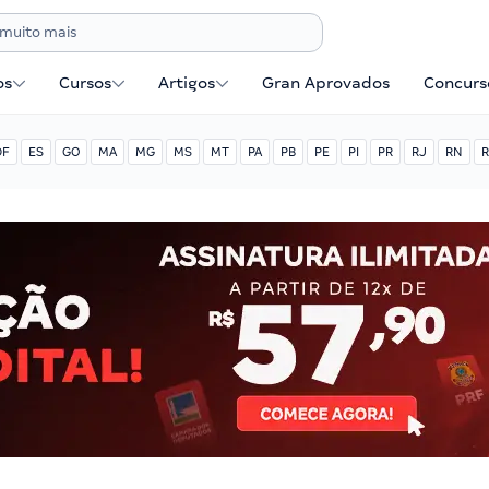
os
Cursos
Artigos
Gran Aprovados
Concurse
DF
ES
GO
MA
MG
MS
MT
PA
PB
PE
PI
PR
RJ
RN
R