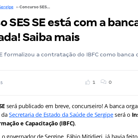
Sergipe
››
Concurso SES SE está com a banca contratada! Saiba mais
o SES SE está com a banc
ada! Saiba mais
E formalizou a contratação do IBFC como banca 
1
0
25
SE
será publicado em breve, concurseiro! A banca org
e da
Secretaria de Estado da Saúde de Sergipe
será o
In
ormação e Capacitação (IBFC)
.
 o governador de Sergipe, Fábio Mitidieri, já havia feit