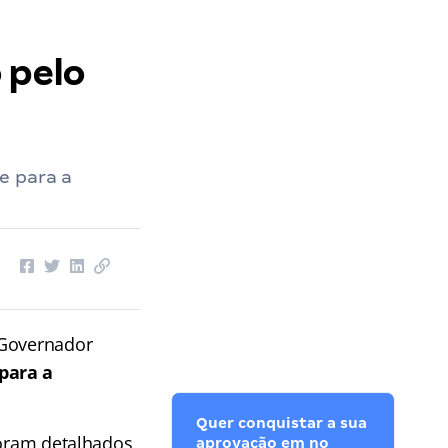
 pelo
e para a
 Governador
para a
Quer conquistar a sua
foram detalhados
aprovação em no