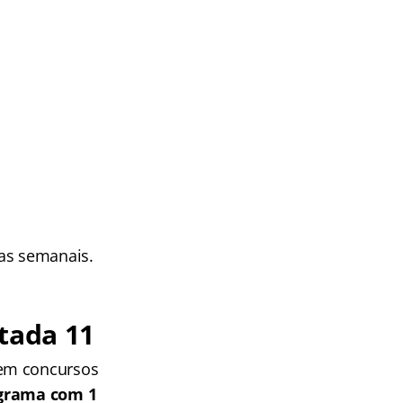
ras semanais.
tada 11
 em concursos
grama com 1