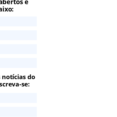
abertos e
aixo:
 notícias do
screva-se: