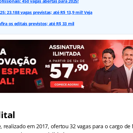
fissionais: 450 vagas abertas para 2025!
: 23.188 vagas previstas; até R$ 13,9 mil! Veja
ira os editais previstos; até R$ 33 mil
ital
, realizado em 2017, ofertou 32 vagas para o cargo de