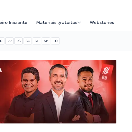
iro Iniciante
Materiais gratuitos
Webstories
O
RR
RS
SC
SE
SP
TO