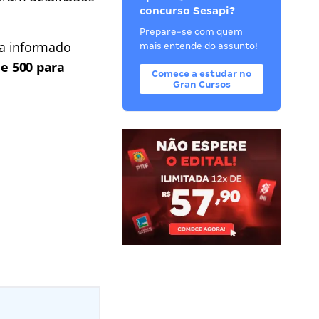
concurso Sesapi?
Prepare-se com quem
ia informado
mais entende do assunto!
 e 500 para
Comece a estudar no
Gran Cursos