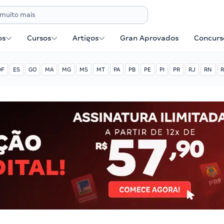
os
Cursos
Artigos
Gran Aprovados
Concurse
DF
ES
GO
MA
MG
MS
MT
PA
PB
PE
PI
PR
RJ
RN
R