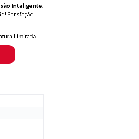
isão Inteligente
.
o! Satisfação
tura Ilimitada.