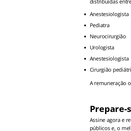
distribuídas entr
Anestesiologista
Pediatra
Neurocirurgião
Urologista
Anestesiologista
Cirurgião pediátr
A remuneração of
Prepare-s
Assine agora e 
públicos e, o me