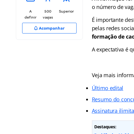
o número de vaga
A
500
Superior
definir
vagas
É importante des
pelas redes socia
Acompanhar
formação de cad
A expectativa é q
Veja mais inform
Último edital
Resumo do conc
Assinatura ilimit
Destaques: