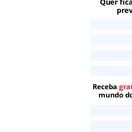
Quer fic
prev
Receba
gra
mundo dos