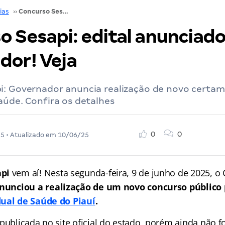
ias
››
Concurso Sesapi: edital anunciado pelo governador! Veja
o Sesapi: edital anunciado
dor! Veja
i: Governador anuncia realização de novo certam
aúde. Confira os detalhes
0
0
25
• Atualizado em
10/06/25
api
vem aí! Nesta segunda-feira, 9 de junho de 2025, o
nunciou a realização de um novo concurso público 
dual de Saúde do Piauí
.
 publicada no site oficial do estado, porém ainda não 