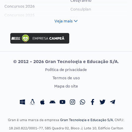
Cesgranrio
Concursos 2026
Consulplan
Concursos 2025
FCC
Veja mais
Concurso Nacional Unificado
FGV
Concurso Ibama
Idecan
Concurso MPU
Selecon
Editais publicados
Uniase
© 2012 - 2026 Gran Tecnologia e Educação S/A.
Vunesp
Política de privacidade
CONCURSOS POR PROFISSÃO
EXAME DE ORDEM
Termos de uso
Concursos Administrativos
OAB
Mapa do site
Concursos Educação
Prova OAB
Concursos Fiscais
Calendário OAB
Concursos Jurídicos
Questões OAB
Concursos Militares
Recursos OAB
Gran é uma marca da empresa
Gran Tecnologia e Educação S/A
, CNPJ:
Concursos Policiais
Exame de Ordem
18.260.822/0001-77, SBS Quadra 02, Bloco J, Lote 10, Edifício Carlton