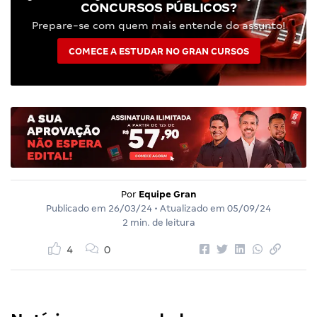
CONCURSOS PÚBLICOS?
Prepare-se com quem mais entende do assunto!
COMECE A ESTUDAR NO GRAN CURSOS
Por
Equipe Gran
Publicado em
26/03/24
• Atualizado em
05/09/24
2 min. de leitura
4
0