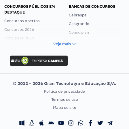
CONCURSOS PÚBLICOS EM
BANCAS DE CONCURSOS
DESTAQUE
Cebraspe
Concursos Abertos
Cesgranrio
Concursos 2026
Consulplan
Concursos 2025
FCC
Veja mais
Concurso Nacional Unificado
FGV
Concurso Ibama
Idecan
Concurso MPU
Selecon
Editais publicados
Uniase
© 2012 - 2026 Gran Tecnologia e Educação S/A.
Vunesp
Política de privacidade
CONCURSOS POR PROFISSÃO
EXAME DE ORDEM
Termos de uso
Concursos Administrativos
OAB
Mapa do site
Concursos Educação
Prova OAB
Concursos Fiscais
Calendário OAB
Concursos Jurídicos
Questões OAB