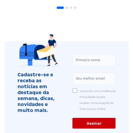
Cadastre-se e
receba as
notícias em
Concordo com a Política de
destaque da
Privacidade e aceito
semana, dicas,
receber comunicações do
novidades e
Gran Cursos Online.
muito mais.