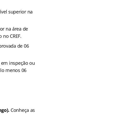
nível superior na
ior na área de
o no CREF.
provada de 06
o em inspeção ou
elo menos 06
go).
Conheça as