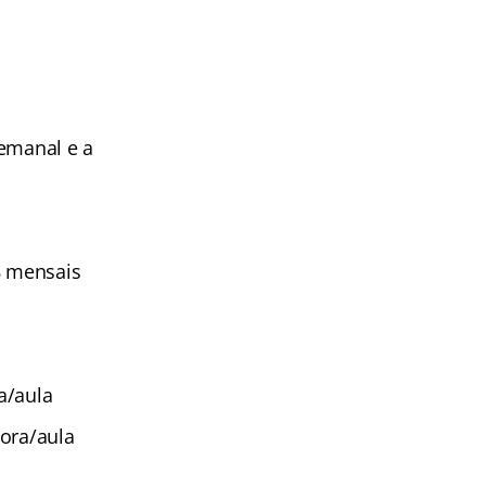
semanal e a
8 mensais
a/aula
hora/aula