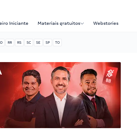
iro Iniciante
Materiais gratuitos
Webstories
O
RR
RS
SC
SE
SP
TO