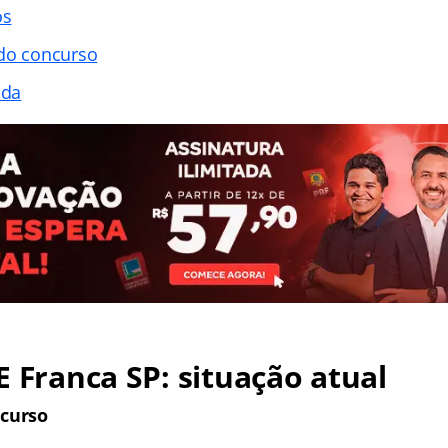
os
 do concurso
ada
E Franca SP: situação atual
ncurso