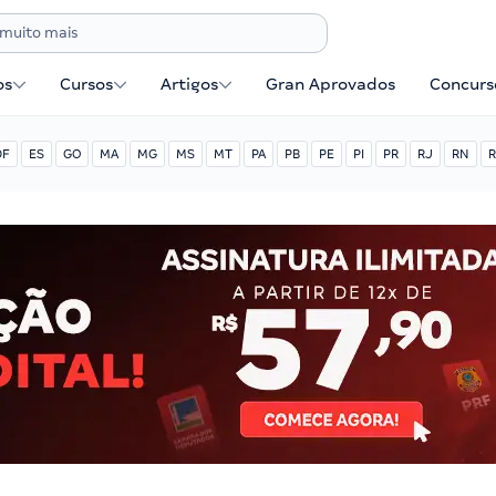
os
Cursos
Artigos
Gran Aprovados
Concurse
DF
ES
GO
MA
MG
MS
MT
PA
PB
PE
PI
PR
RJ
RN
R