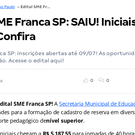
ão Paulo
››
Edital SME Franca SP: SAIU! Iniciais de R$ 5,1 mil. Confira
ME Franca SP: SAIU! Iniciai
 Confira
ca SP: inscrições abertas até 09/07! As oportuni
o. Acesse o edital aqui!
0
0
26
dital SME Franca SP!
A
Secretaria Municipal de Educa
ades para a formação de cadastro de reserva em diver
orte pedagógico de
nível superior
.
iniciais chegam a
R$ 5.187,55
para jornadas de 40 hora