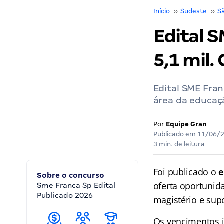
Início
››
Sudeste
››
S
Edital S
5,1 mil.
Edital SME Fran
área da educaçã
Por
Equipe Gran
Publicado em
11/06/
3 min. de leitura
Foi publicado o
e
Sobre o concurso
oferta oportunid
Sme Franca Sp Edital
Publicado 2026
magistério e sup
Os vencimentos 