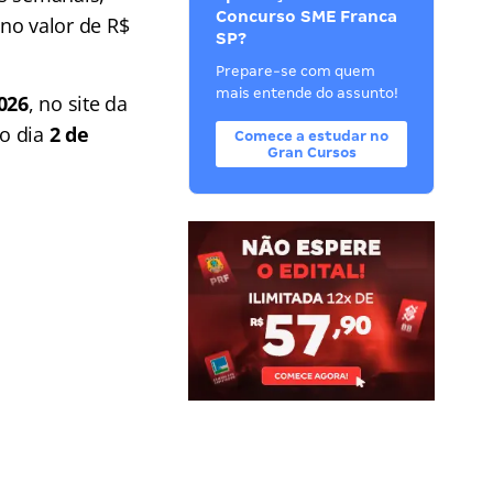
Concurso SME Franca
no valor de R$
SP?
Prepare-se com quem
mais entende do assunto!
026
, no site da
 o dia
2 de
Comece a estudar no
Gran Cursos