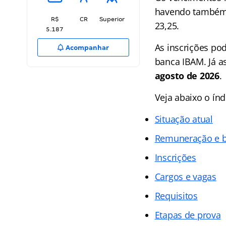
havendo também 
R$
CR
Superior
23,25.
5.187
As inscrições po
Acompanhar
banca IBAM. Já a
agosto de 2026
.
Veja abaixo o
índ
Situação atual
Remuneração e b
Inscrições
Cargos e vagas
Requisitos
Etapas de prova