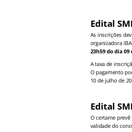
Edital SM
As inscrições dev
organizadora IB
23h59 do dia 09 
A taxa de inscriç
O pagamento poder
10 de julho de 20
Edital SM
O certame prevê 
validade do conc