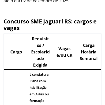
até o dia 02 de dezembro de 2025.
Concurso SME Jaguari RS
: cargos e
vagas
Requisit
os /
Carga
Vagas
Cargo
Escolarid
Horária
e/ou CR
ade
Semanal
Exigida
Licenciatura
Plena com
habilitação
em Artes ou
formação