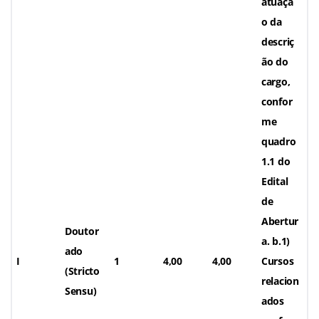
atuaçã
o da
descriç
ão do
cargo,
confor
me
quadro
1.1 do
Edital
de
Abertur
Doutor
a. b.1)
ado
I
1
4,00
4,00
Cursos
(Stricto
relacion
Sensu)
ados