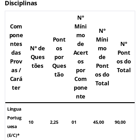
Disciplinas
Nº
Com
Míni
Nº
pone
mo
Pont
Míni
ntes
de
Nº
Nº de
os
mo
das
Acert
Pont
Ques
por
de
Prov
os
os do
tões
Ques
Pont
as /
por
Total
tão
os do
Cará
Com
Total
ter
pone
nte
Língua
Portug
10
2,25
01
45,00
90,00
uesa
(E/C)*