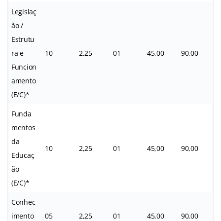
Legislaç
ão /
Estrutu
ra e
10
2,25
01
45,00
90,00
Funcion
amento
(E/C)*
Funda
mentos
da
10
2,25
01
45,00
90,00
Educaç
ão
(E/C)*
Conhec
imento
05
2,25
01
45,00
90,00