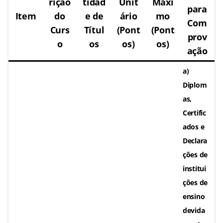
rição
tidad
Unit
Máxi
para
Item
do
e de
ário
mo
Com
Curs
Títul
(Pont
(Pont
prov
o
os
os)
os)
ação
a)
Diplom
as,
Certific
ados e
Declara
ções de
institui
ções de
ensino
devida