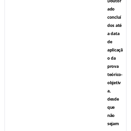
Doutor
ado
concluí
dos até
a data
de
aplicaçã
o da
prova
teórico-
objetiv
a
,
desde
que
não
sejam