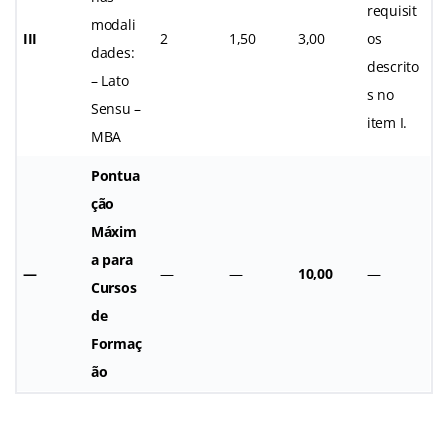
requisit
modali
III
2
1,50
3,00
os
dades:
descrito
– Lato
s no
Sensu –
item I.
MBA
Pontua
ção
Máxim
a para
—
—
—
10,00
—
Cursos
de
Formaç
ão