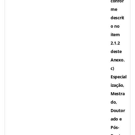
confor
me
descrit
o no
item
2.1.2
deste
Anexo.
c)
Especial
ização,
Mestra
do,
Doutor
ado e
Pós-