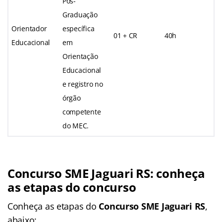
Pós-
Graduação
Orientador
específica
01 + CR
40h
Educacional
em
Orientação
Educacional
e registro no
órgão
competente
do MEC.
Concurso SME Jaguari RS
: conheça
as etapas do concurso
Conheça as
etapas
do
Concurso SME Jaguari RS
,
abaixo: