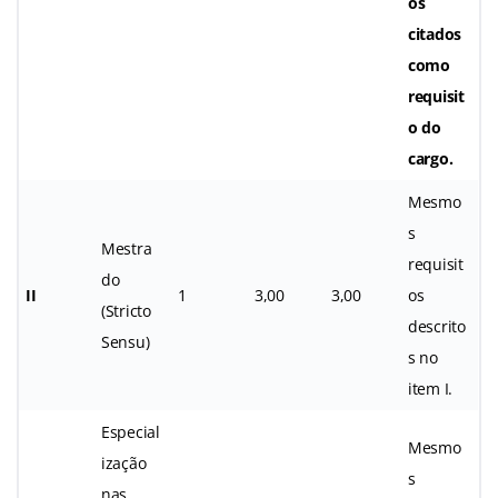
os
citados
como
requisit
o do
cargo.
Mesmo
s
Mestra
requisit
do
II
1
3,00
3,00
os
(Stricto
descrito
Sensu)
s no
item I.
Especial
Mesmo
ização
s
nas