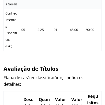
s Gerais
Conhec
imento
s
05
2,25
01
45,00
90,00
Específi
cos
(E/C)
Avaliação de Títulos
Etapa de caráter classificatório, confira os
detalhes:
Requ
Desc
Quan
Valor
Valor
isitos