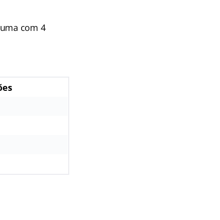
a uma com 4
ões