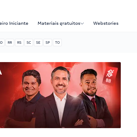
iro Iniciante
Materiais gratuitos
Webstories
O
RR
RS
SC
SE
SP
TO