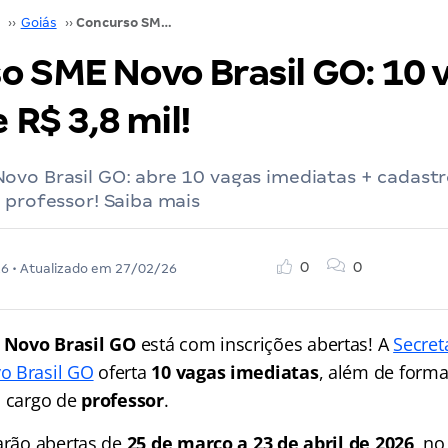
››
Goiás
››
Concurso SME Novo Brasil GO: 10 vagas; inicial de R$ 3,8 mil!
o SME Novo Brasil GO: 10 
e R$ 3,8 mil!
ovo Brasil GO: abre 10 vagas imediatas + cadastr
 professor! Saiba mais
0
0
26
• Atualizado em
27/02/26
 Novo Brasil GO
está com inscrições abertas! A
Secret
o Brasil GO
oferta
10 vagas imediatas
, além de form
o cargo de
professor
.
tarão abertas de
25 de março a 23 de abril de 2026
, no