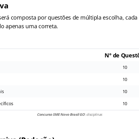
iva
 será composta por questões de múltipla escolha, cad
ndo apenas uma correta.
Nº de Quest
10
10
is
10
cíficos
10
Concurso SME Novo Brasil GO
: disciplinas