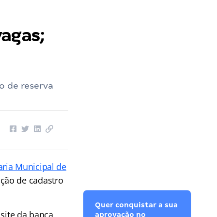
vagas;
o de reserva
aria Municipal de
ação de cadastro
Quer conquistar a sua
 site da banca
aprovação no