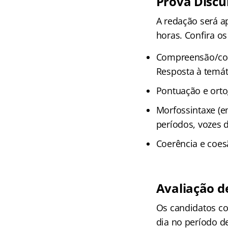
Prova Discu
A redação será a
horas. Confira os
Compreensão/con
Resposta à temát
Pontuação e orto
Morfossintaxe (e
períodos, vozes d
Coerência e coes
Avaliação de
Os candidatos co
dia no período d