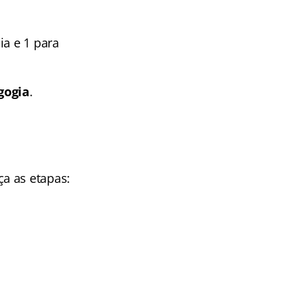
ia e 1 para
gogia
.
a as etapas: