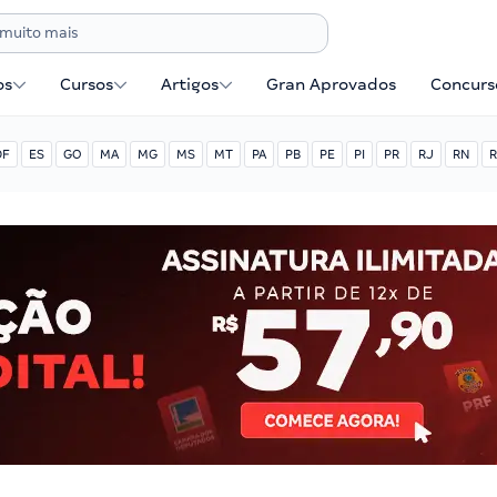
os
Cursos
Artigos
Gran Aprovados
Concurse
DF
ES
GO
MA
MG
MS
MT
PA
PB
PE
PI
PR
RJ
RN
R