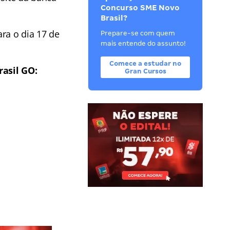
Concurso SME Novo
Brasil?
ara o dia 17 de
Prepare-se com quem
mais entende do assunto!
Comece a estudar no
rasil GO
:
Gran Cursos