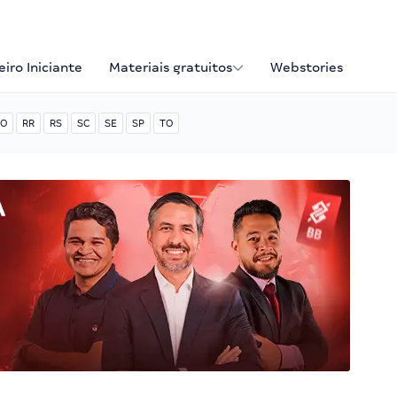
iro Iniciante
Materiais gratuitos
Webstories
O
RR
RS
SC
SE
SP
TO