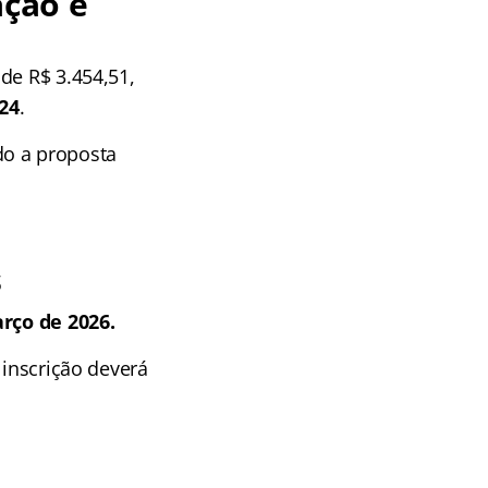
ção e
de R$ 3.454,51,
,24
.
do a proposta
s
arço de 2026.
 inscrição deverá