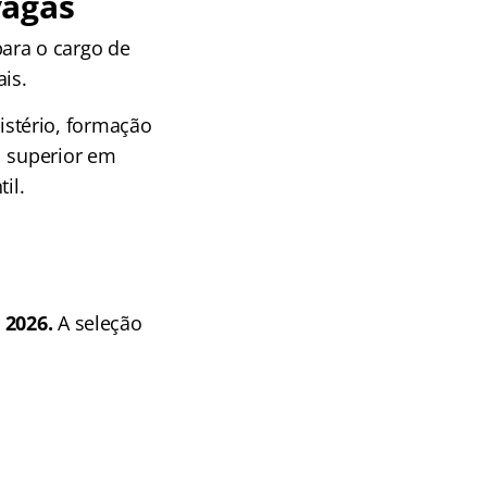
vagas
ara o cargo de
is.
stério, formação
l superior em
il.
 2026.
A seleção