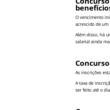
Concurso
benefício
O vencimento ini
acrescido de um
Além disso, há u
salarial ainda ma
Concurso 
As inscrições es
A taxa de inscriç
ser feito até o d