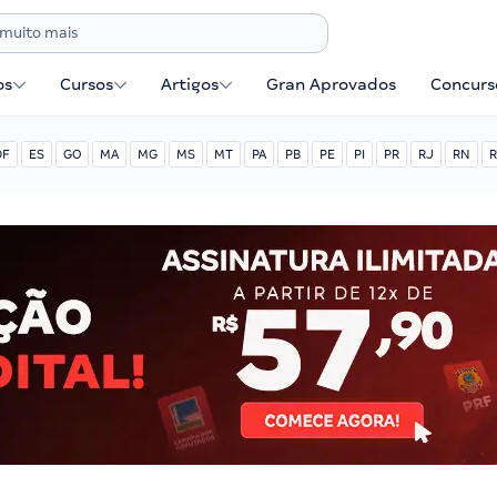
os
Cursos
Artigos
Gran Aprovados
Concurse
DF
ES
GO
MA
MG
MS
MT
PA
PB
PE
PI
PR
RJ
RN
R