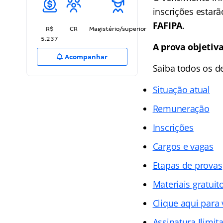
inscrições estar
FAFIPA
.
R$
CR
Magistério/superior
5.237
A prova objetiva
Acompanhar
Saiba todos os d
Situação atual
Remuneração
Inscrições
Cargos e vagas
Etapas de provas
Materiais gratuit
Clique aqui para
Assinatura Ilimit