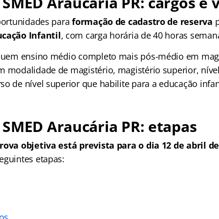
SMED Araucária PR: cargos e 
oportunidades para
formação de cadastro de reserva
p
ucação Infantil
, com carga horária de 40 horas semana
ncluem ensino médio completo mais pós-médio em magi
m modalidade de magistério, magistério superior, níve
o de nível superior que habilite para a educação infant
 SMED Araucária PR: etapas
rova objetiva está prevista para o dia 12 de abril de
eguintes etapas:
los