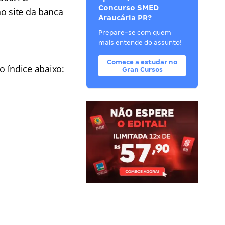
Concurso SMED
no site da banca
Araucária PR?
Prepare-se com quem
mais entende do assunto!
Comece a estudar no
no
índice abaixo:
Gran Cursos