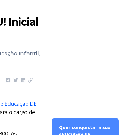
 Inicial
cação Infantil,
 de Educação DE
ara o cargo de
Quer conquistar a sua
300. As
aprovação no