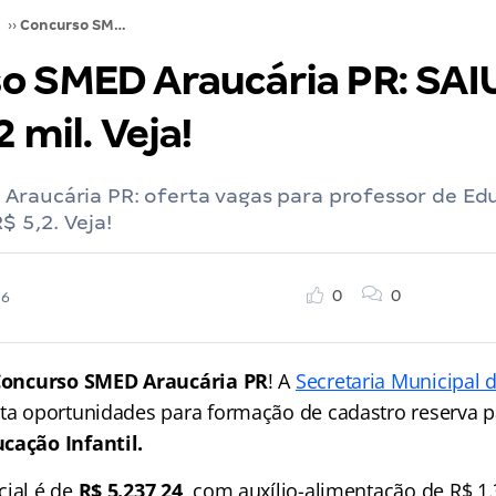
››
Concurso SMED Araucária PR: SAIU! Inicial de R$ 5,2 mil. Veja!
 SMED Araucária PR: SAIU!
2 mil. Veja!
raucária PR: oferta vagas para professor de Edu
$ 5,2. Veja!
0
0
26
oncurso SMED Araucária PR
! A
Secretaria Municipal
ta oportunidades para formação de cadastro reserva p
cação Infantil.
cial é de
R$ 5.237,24
, com auxílio-alimentação de R$ 1.