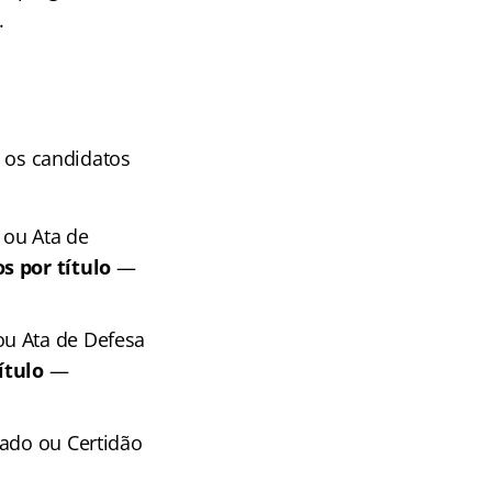
.
a os candidatos
 ou Ata de
s por título
—
ou Ata de Defesa
ítulo
—
cado ou Certidão