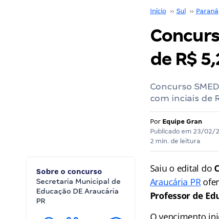
Início
››
Sul
››
Paraná
Concurso
de R$ 5,
Concurso SMED A
com inciais de R
Por
Equipe Gran
Publicado em
23/02/
2 min. de leitura
Saiu o edital do
C
Sobre o concurso
Araucária PR
ofer
Secretaria Municipal de
Educação DE Araucária
Professor de Edu
PR
O vencimento ini