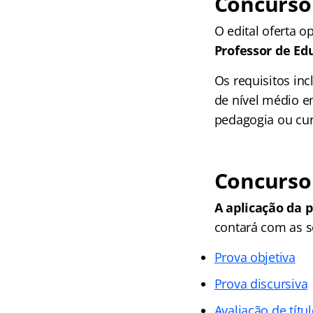
Concurso 
O edital oferta 
Professor de Ed
Os requisitos i
de nível médio e
pedagogia ou curs
Concurso
A aplicação da p
contará com as s
Prova objetiva
Prova discursiva
Avaliação de títu