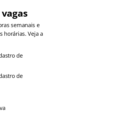
 vagas
horas semanais e
 horárias. Veja a
adastro de
adastro de
rva