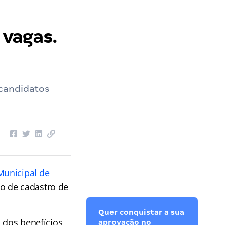
vagas.
 candidatos
Municipal de
o de cadastro de
Quer conquistar a sua
s dos benefícios
aprovação no