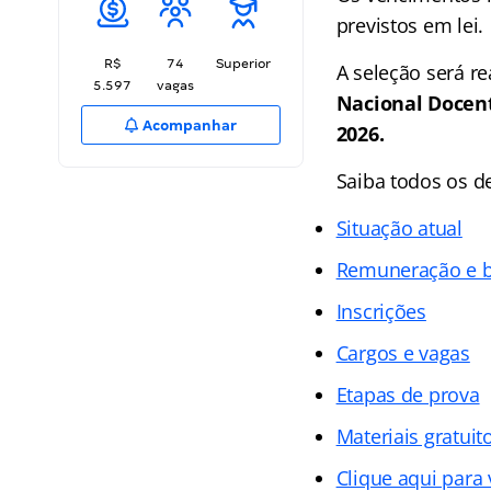
previstos em lei.
R$
74
Superior
A seleção será r
5.597
vagas
Nacional Docen
Acompanhar
2026.
Saiba todos os d
Situação atual
Remuneração e b
Inscrições
Cargos e vagas
Etapas de prova
Materiais gratuit
Clique aqui para