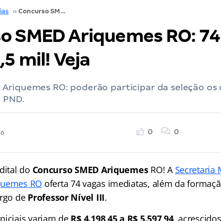
ias
››
Concurso SMED Ariquemes RO: 74 vagas. Até R$ 5,5 mil! Veja
o SMED Ariquemes RO: 74 
,5 mil! Veja
Ariquemes RO: poderão participar da seleção os
a PND.
0
0
26
dital do
Concurso SMED Ariquemes
RO! A
Secretaria 
iquemes RO
oferta 74 vagas imediatas, além da formaçã
argo de
Professor Nível III
.
niciais variam de
R$ 4.198,45 a R$ 5.597,94
, acrescido