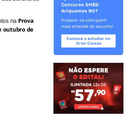
Concurso SMED
Ariquemes RO?
atos na
Prova
Prepare-se com quem
mais entende do assunto!
de outubro de
Comece a estudar no
Gran Cursos