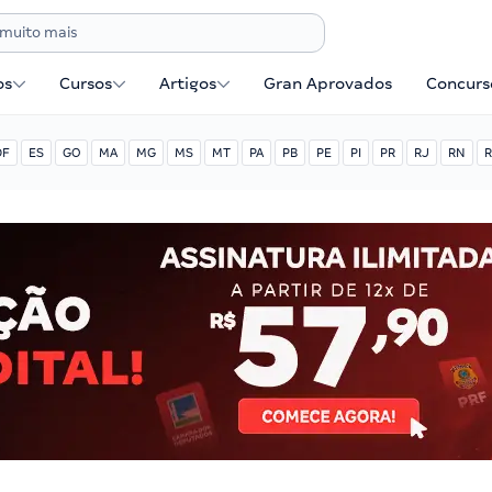
os
Cursos
Artigos
Gran Aprovados
Concurse
DF
ES
GO
MA
MG
MS
MT
PA
PB
PE
PI
PR
RJ
RN
R