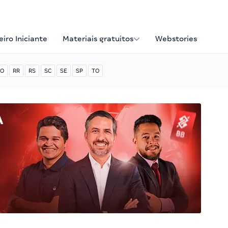
iro Iniciante
Materiais gratuitos
Webstories
O
RR
RS
SC
SE
SP
TO