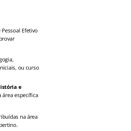
Pessoal Efetivo
provar
gogia,
iciais, ou curso
istória e
 área específica
ribuídas na área
pertino.