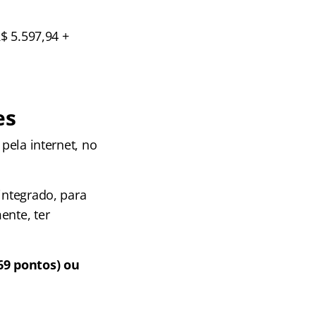
R$ 5.597,94 +
es
 pela internet, no
integrado, para
ente, ter
 69 pontos) ou