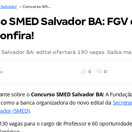
 Salvador
››
Concurso SMED Salvador BA: FGV é a banca; confira!
o SMED Salvador BA: FGV 
onfira!
alvador BA: edital ofertará 190 vagas. Saiba mai
0
0
26
ante sobre o
Concurso SMED Salvador BA
! A Fundaçã
da como a banca organizadora do novo edital da
Secreta
vador (SMED)
.
 130 vagas para o cargo de Professor e 60 oportunidad
agógico.