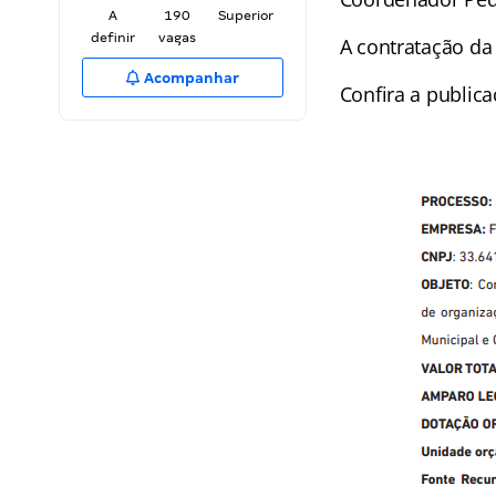
A
190
Superior
definir
vagas
A contratação da
Acompanhar
Confira a publicaç