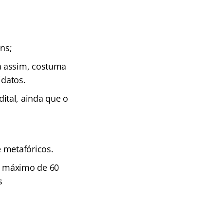
ns;
a assim, costuma
datos.
ital, ainda que o
 metafóricos.
o máximo de 60
s