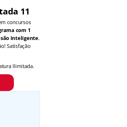
tada 11
 em concursos
grama com 1
isão Inteligente
.
o! Satisfação
tura Ilimitada.