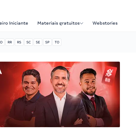
iro Iniciante
Materiais gratuitos
Webstories
O
RR
RS
SC
SE
SP
TO