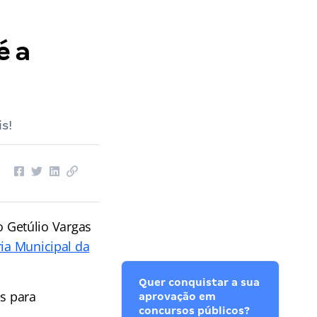
é a
s!
o Getúlio Vargas
ria Municipal da
Quer conquistar a sua
es para
aprovação em
concursos públicos?