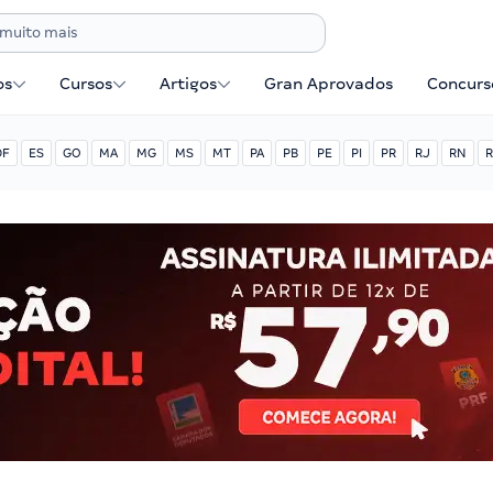
os
Cursos
Artigos
Gran Aprovados
Concurse
DF
ES
GO
MA
MG
MS
MT
PA
PB
PE
PI
PR
RJ
RN
R