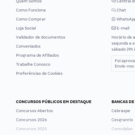
Quem Somos
Central d
Como Funciona
Chat
Como Comprar
WhatsAp
Loja Social
E-mail
Validador de documentos
Horário de 
segunda a s
Conveniados
sábado (9h 
Programa de Afiliados
Foi aprov
Trabalhe Conosco
Envie-nos 
Preferências de Cookies
CONCURSOS PÚBLICOS EM DESTAQUE
BANCAS DE
Concursos Abertos
Cebraspe
Concursos 2026
Cesgranrio
Concursos 2025
Consulplan