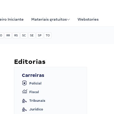
iro Iniciante
Materiais gratuitos
Webstories
O
RR
RS
SC
SE
SP
TO
Editorias
Carreiras
Policial
Fiscal
Tribunais
Jurídico