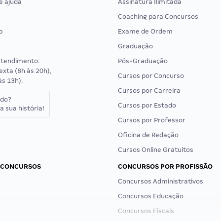
e ajuda
Assinatura Ilimitada
Coaching para Concursos
p
Exame de Ordem
Graduação
atendimento:
Pós-Graduação
exta (8h às 20h),
Cursos por Concurso
às 13h).
Cursos por Carreira
ado?
Cursos por Estado
a sua história!
Cursos por Professor
Oficina de Redação
Cursos Online Gratuitos
 CONCURSOS
CONCURSOS POR PROFISSÃO
Concursos Administrativos
Concursos Educação
Concursos Fiscais