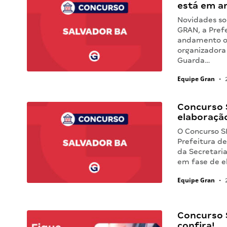
está em a
Novidades so
GRAN, a Pref
andamento o 
organizadora
Guarda…
Equipe Gran
•
2
Concurso 
elaboraçã
O Concurso S
Prefeitura d
da Secretari
em fase de 
Equipe Gran
•
2
Concurso 
confira!