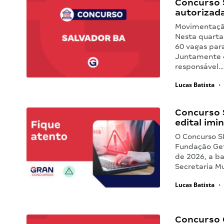
Concurso 
autorizad
Movimentação
Nesta quarta-
60 vagas par
Juntamente c
responsável
Lucas Batista
•
Concurso 
edital imi
O Concurso S
Fundação Getú
de 2026, a ba
Secretaria M
Lucas Batista
•
Concurso 