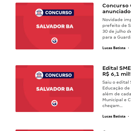
Concurso 
anunciado
Novidade imp
prefeito de S
30 de julho 
para a Guard
Lucas Batista
•
Edital SME
R$ 6,1 mil!
Saiu o edital
Educação de 
além de cadas
Municipal e 
chegam…
Lucas Batista
•