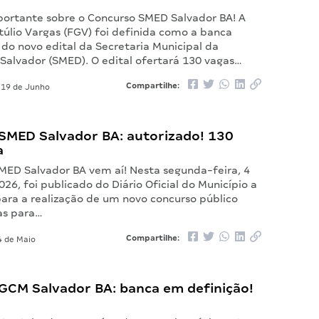
ortante sobre o Concurso SMED Salvador BA! A
úlio Vargas (FGV) foi definida como a banca
do novo edital da Secretaria Municipal da
Salvador (SMED). O edital ofertará 130 vagas…
Compartilhe:
19 de Junho
SMED Salvador BA: autorizado! 130
a
MED Salvador BA vem aí! Nesta segunda-feira, 4
26, foi publicado do Diário Oficial do Município a
para a realização de um novo concurso público
as para…
Compartilhe:
 de Maio
GCM Salvador BA: banca em definição!