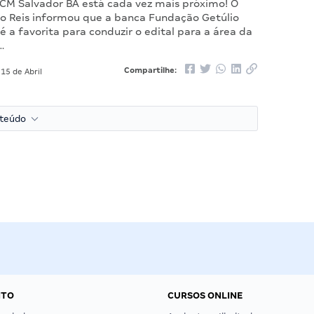
CM Salvador BA está cada vez mais próximo! O
no Reis informou que a banca Fundação Getúlio
é a favorita para conduzir o edital para a área da
…
Compartilhe:
15 de Abril
nteúdo
NTO
CURSOS ONLINE