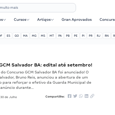
os
Cursos
Artigos
Gran Aprovados
Concurse
DF
ES
GO
MA
MG
MS
MT
PA
PB
PE
PI
PR
RJ
RN
R
GCM Salvador BA: edital até setembro!
l do Concurso GCM Salvador BA foi anunciado! O
alvador, Bruno Reis, anunciou a abertura de um
o para reforçar o efetivo da Guarda Municipal de
 anúncio durante…
Compartilhe:
30 de Julho